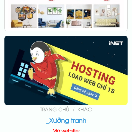
TRANG CHỦ
/
KHÁC
_Xưởng tranh
Mã website: