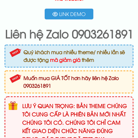
LINK DEMO
Liên hệ Zalo 0903261891
Quý khách mua nhiều theme/ nhiều lần sẽ
được tặng
mã giảm giá
thêm
Muốn mua GIÁ TỐT hơn hãy liên hệ Zalo
0903261891
LƯU Ý QUAN TRỌNG: BẢN THEME CHÚNG
TÔI CUNG CẤP LÀ PHIÊN BẢN MỚI NHẤT
CHÚNG TÔI CÓ. CHÚNG TÔI CHỈ CAM
KẾT GIAO DIỆN CHỨC NĂNG ĐÚNG