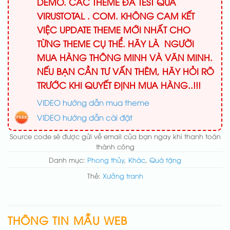
DEMO. CÁC THEME ĐÃ TEST QUA
VIRUSTOTAL . COM. KHÔNG CAM KẾT
VIỆC UPDATE THEME MỚI NHẤT CHO
TỪNG THEME CỤ THỂ. HÃY LÀ NGƯỜI
MUA HÀNG THÔNG MINH VÀ VĂN MINH.
NẾU BẠN CẦN TƯ VẤN THÊM, HÃY HỎI RÕ
TRƯỚC KHI QUYẾT ĐỊNH MUA HÀNG..!!!
VIDEO hướng dẫn mua theme
VIDEO hướng dẫn cài đặt
Source code sẽ được gửi về email của bạn ngay khi thanh toán
thành công
Danh mục:
Phong thủy
,
Khác
,
Quà tặng
Thẻ:
Xưởng tranh
THÔNG TIN MẪU WEB