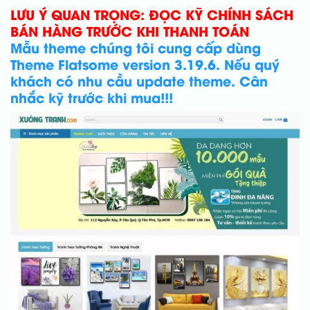
LƯU Ý QUAN TRỌNG: ĐỌC KỸ CHÍNH SÁCH
BÁN HÀNG TRƯỚC KHI THANH TOÁN
Mẫu theme chúng tôi cung cấp dùng
Theme Flatsome version 3.19.6. Nếu quý
khách có nhu cầu update theme. Cân
nhắc kỹ trước khi mua!!!