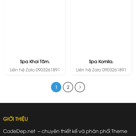
Spa Khai Tâm.
Spa Komila.
Liên hệ Zalo 0903261891
Liên hệ Zalo 0903261891
1
2
GIỚI THIỆU
CodeDep.net – chuyên thiết kế và phân phối Theme