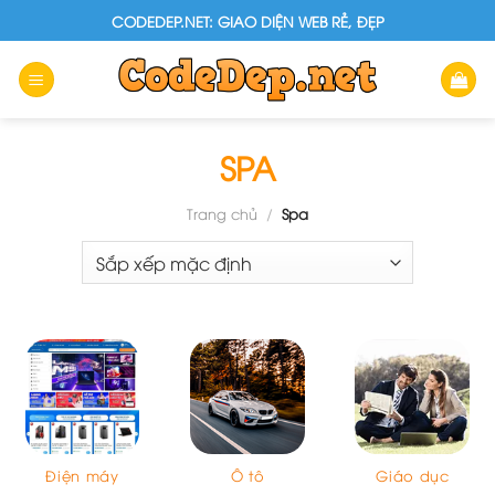
Skip
CODEDEP.NET: GIAO DIỆN WEB RẺ, ĐẸP
to
content
SPA
Trang chủ
/
Spa
Điện máy
Ô tô
Giáo dục