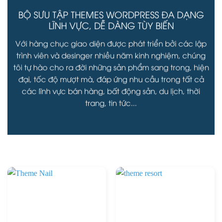
BỘ SƯU TẬP THEMES WORDPRESS ĐA DẠNG
LĨNH VỰC, DỄ DÀNG TÙY BIẾN
Với hàng chục giao diện được phát triển bởi các lập
trình viên và desinger nhiều năm kinh nghiệm, chúng
tôi tự hào cho ra đời những sản phẩm sang trong, hiện
đại, tốc độ mượt mà, đáp ứng nhu cầu trong tất cả
các lĩnh vực bán hàng, bất động sản, du lịch, thời
trang, tin tức...