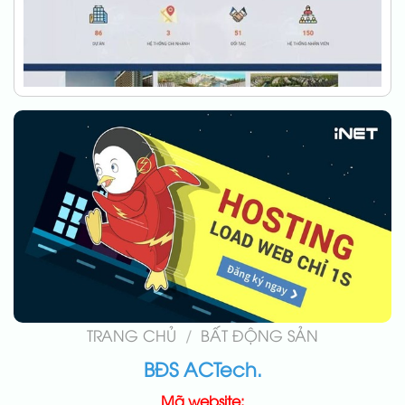
TRANG CHỦ
/
BẤT ĐỘNG SẢN
BĐS ACTech.
Mã website: