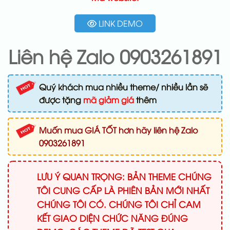
LINK DEMO
Liên hệ Zalo 0903261891
Quý khách mua nhiều theme/ nhiều lần sẽ
được tặng
mã giảm giá
thêm
Muốn mua GIÁ TỐT hơn hãy liên hệ Zalo
0903261891
LƯU Ý QUAN TRỌNG: BẢN THEME CHÚNG
TÔI CUNG CẤP LÀ PHIÊN BẢN MỚI NHẤT
CHÚNG TÔI CÓ. CHÚNG TÔI CHỈ CAM
KẾT GIAO DIỆN CHỨC NĂNG ĐÚNG