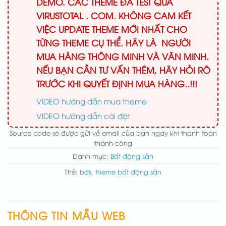
DEMO. CÁC THEME ĐÃ TEST QUA
VIRUSTOTAL . COM. KHÔNG CAM KẾT
VIỆC UPDATE THEME MỚI NHẤT CHO
TỪNG THEME CỤ THỂ. HÃY LÀ NGƯỜI
MUA HÀNG THÔNG MINH VÀ VĂN MINH.
NẾU BẠN CẦN TƯ VẤN THÊM, HÃY HỎI RÕ
TRƯỚC KHI QUYẾT ĐỊNH MUA HÀNG..!!!
VIDEO hướng dẫn mua theme
VIDEO hướng dẫn cài đặt
Source code sẽ được gửi về email của bạn ngay khi thanh toán
thành công
Danh mục:
Bất động sản
Thẻ:
bđs
,
theme bất động sản
THÔNG TIN MẪU WEB