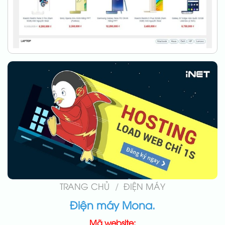
TRANG CHỦ
/
ĐIỆN MÁY
Điện máy Mona.
Mã website: