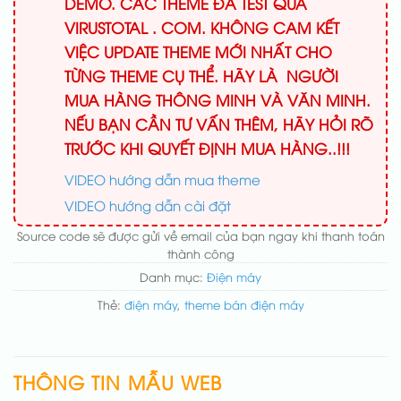
DEMO. CÁC THEME ĐÃ TEST QUA
VIRUSTOTAL . COM. KHÔNG CAM KẾT
VIỆC UPDATE THEME MỚI NHẤT CHO
TỪNG THEME CỤ THỂ. HÃY LÀ NGƯỜI
MUA HÀNG THÔNG MINH VÀ VĂN MINH.
NẾU BẠN CẦN TƯ VẤN THÊM, HÃY HỎI RÕ
TRƯỚC KHI QUYẾT ĐỊNH MUA HÀNG..!!!
VIDEO hướng dẫn mua theme
VIDEO hướng dẫn cài đặt
Source code sẽ được gửi về email của bạn ngay khi thanh toán
thành công
Danh mục:
Điện máy
Thẻ:
điện máy
,
theme bán điện máy
THÔNG TIN MẪU WEB