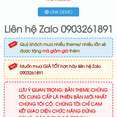
LINK DEMO
Liên hệ Zalo 0903261891
Quý khách mua nhiều theme/ nhiều lần sẽ
được tặng
mã giảm giá
thêm
Muốn mua GIÁ TỐT hơn hãy liên hệ Zalo
0903261891
LƯU Ý QUAN TRỌNG: BẢN THEME CHÚNG
TÔI CUNG CẤP LÀ PHIÊN BẢN MỚI NHẤT
CHÚNG TÔI CÓ. CHÚNG TÔI CHỈ CAM
KẾT GIAO DIỆN CHỨC NĂNG ĐÚNG