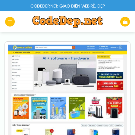
Skip
CODEDEP.NET: GIAO DIỆN WEB RẺ, ĐẸP
to
content