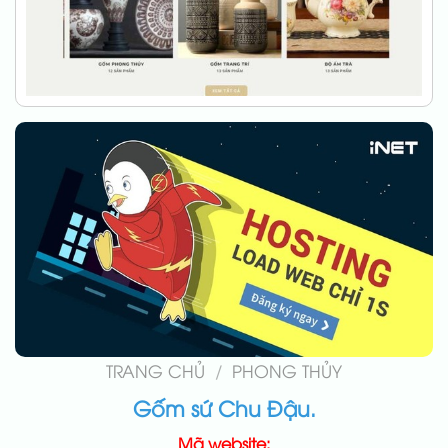
TRANG CHỦ
/
PHONG THỦY
Gốm sứ Chu Đậu.
Mã website: