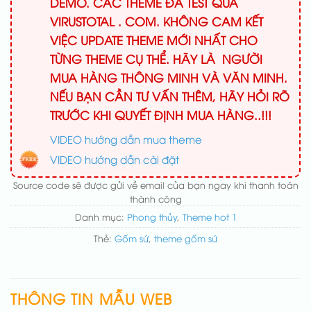
DEMO. CÁC THEME ĐÃ TEST QUA
VIRUSTOTAL . COM. KHÔNG CAM KẾT
VIỆC UPDATE THEME MỚI NHẤT CHO
TỪNG THEME CỤ THỂ. HÃY LÀ NGƯỜI
MUA HÀNG THÔNG MINH VÀ VĂN MINH.
NẾU BẠN CẦN TƯ VẤN THÊM, HÃY HỎI RÕ
TRƯỚC KHI QUYẾT ĐỊNH MUA HÀNG..!!!
VIDEO hướng dẫn mua theme
VIDEO hướng dẫn cài đặt
Source code sẽ được gửi về email của bạn ngay khi thanh toán
thành công
Danh mục:
Phong thủy
,
Theme hot 1
Thẻ:
Gốm sứ
,
theme gốm sứ
THÔNG TIN MẪU WEB