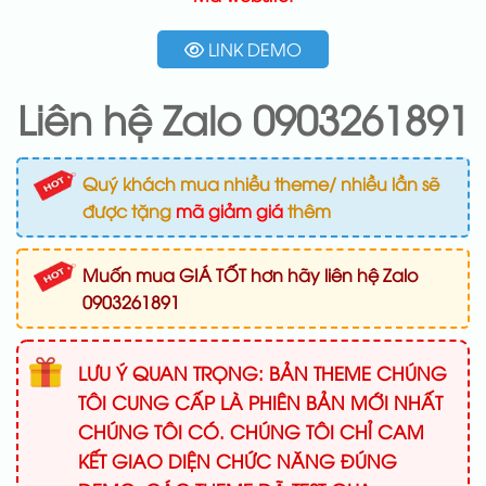
LINK DEMO
Liên hệ Zalo 0903261891
Quý khách mua nhiều theme/ nhiều lần sẽ
được tặng
mã giảm giá
thêm
Muốn mua GIÁ TỐT hơn hãy liên hệ Zalo
0903261891
LƯU Ý QUAN TRỌNG: BẢN THEME CHÚNG
TÔI CUNG CẤP LÀ PHIÊN BẢN MỚI NHẤT
CHÚNG TÔI CÓ. CHÚNG TÔI CHỈ CAM
KẾT GIAO DIỆN CHỨC NĂNG ĐÚNG