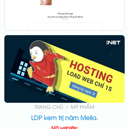
TRANG CHỦ
/
MỸ PHẨM
LDP kem trị nám Melia.
Mã website: