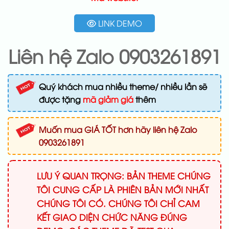
LINK DEMO
Liên hệ Zalo 0903261891
Quý khách mua nhiều theme/ nhiều lần sẽ
được tặng
mã giảm giá
thêm
Muốn mua GIÁ TỐT hơn hãy liên hệ Zalo
0903261891
LƯU Ý QUAN TRỌNG: BẢN THEME CHÚNG
TÔI CUNG CẤP LÀ PHIÊN BẢN MỚI NHẤT
CHÚNG TÔI CÓ. CHÚNG TÔI CHỈ CAM
KẾT GIAO DIỆN CHỨC NĂNG ĐÚNG