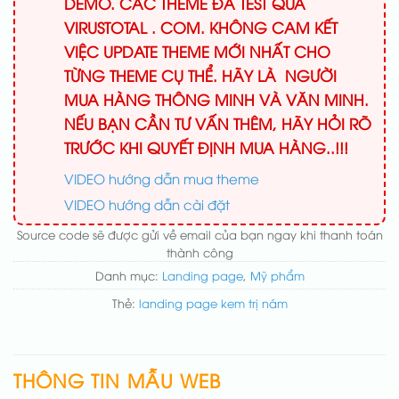
DEMO. CÁC THEME ĐÃ TEST QUA
VIRUSTOTAL . COM. KHÔNG CAM KẾT
VIỆC UPDATE THEME MỚI NHẤT CHO
TỪNG THEME CỤ THỂ. HÃY LÀ NGƯỜI
MUA HÀNG THÔNG MINH VÀ VĂN MINH.
NẾU BẠN CẦN TƯ VẤN THÊM, HÃY HỎI RÕ
TRƯỚC KHI QUYẾT ĐỊNH MUA HÀNG..!!!
VIDEO hướng dẫn mua theme
VIDEO hướng dẫn cài đặt
Source code sẽ được gửi về email của bạn ngay khi thanh toán
thành công
Danh mục:
Landing page
,
Mỹ phẩm
Thẻ:
landing page kem trị nám
THÔNG TIN MẪU WEB