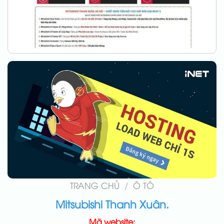
TRANG CHỦ
/
Ô TÔ
Mitsubishi Thanh Xuân.
Mã website: