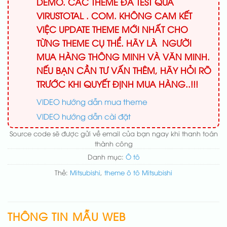
DEMO. CÁC THEME ĐÃ TEST QUA
VIRUSTOTAL . COM. KHÔNG CAM KẾT
VIỆC UPDATE THEME MỚI NHẤT CHO
TỪNG THEME CỤ THỂ. HÃY LÀ NGƯỜI
MUA HÀNG THÔNG MINH VÀ VĂN MINH.
NẾU BẠN CẦN TƯ VẤN THÊM, HÃY HỎI RÕ
TRƯỚC KHI QUYẾT ĐỊNH MUA HÀNG..!!!
VIDEO hướng dẫn mua theme
VIDEO hướng dẫn cài đặt
Source code sẽ được gửi về email của bạn ngay khi thanh toán
thành công
Danh mục:
Ô tô
Thẻ:
Mitsubishi
,
theme ô tô Mitsubishi
THÔNG TIN MẪU WEB