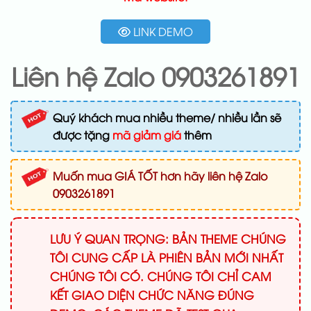
LINK DEMO
Liên hệ Zalo 0903261891
Quý khách mua nhiều theme/ nhiều lần sẽ
được tặng
mã giảm giá
thêm
Muốn mua GIÁ TỐT hơn hãy liên hệ Zalo
0903261891
LƯU Ý QUAN TRỌNG: BẢN THEME CHÚNG
TÔI CUNG CẤP LÀ PHIÊN BẢN MỚI NHẤT
CHÚNG TÔI CÓ. CHÚNG TÔI CHỈ CAM
KẾT GIAO DIỆN CHỨC NĂNG ĐÚNG