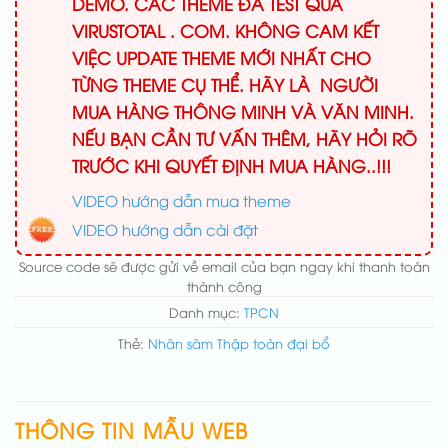
DEMO. CÁC THEME ĐÃ TEST QUA
VIRUSTOTAL . COM. KHÔNG CAM KẾT
VIỆC UPDATE THEME MỚI NHẤT CHO
TỪNG THEME CỤ THỂ. HÃY LÀ NGƯỜI
MUA HÀNG THÔNG MINH VÀ VĂN MINH.
NẾU BẠN CẦN TƯ VẤN THÊM, HÃY HỎI RÕ
TRƯỚC KHI QUYẾT ĐỊNH MUA HÀNG..!!!
VIDEO hướng dẫn mua theme
VIDEO hướng dẫn cài đặt
Source code sẽ được gửi về email của bạn ngay khi thanh toán
thành công
Danh mục:
TPCN
Thẻ:
Nhân sâm Thập toàn đại bổ
THÔNG TIN MẪU WEB