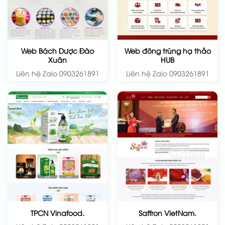
Web Bách Dược Đào
Web đông trùng hạ thảo
Xuân
HUB
Liên hệ Zalo 0903261891
Liên hệ Zalo 0903261891
TPCN Vinafood.
Saffron VietNam.