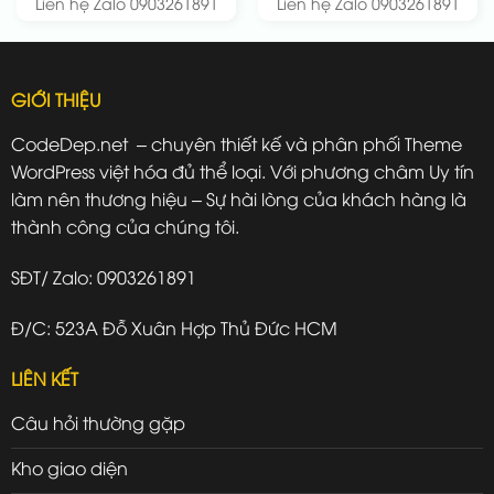
Liên hệ Zalo 0903261891
Liên hệ Zalo 0903261891
GIỚI THIỆU
CodeDep.net – chuyên thiết kế và phân phối Theme
WordPress việt hóa đủ thể loại. Với phương châm Uy tín
làm nên thương hiệu – Sự hài lòng của khách hàng là
thành công của chúng tôi.
SĐT/ Zalo: 0903261891
Đ/C: 523A Đỗ Xuân Hợp Thủ Đức HCM
LIÊN KẾT
Câu hỏi thường gặp
Kho giao diện