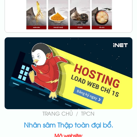
TRANG CHỦ
/
TPCN
Nhân sâm Thập toàn đại bổ.
Mã website: