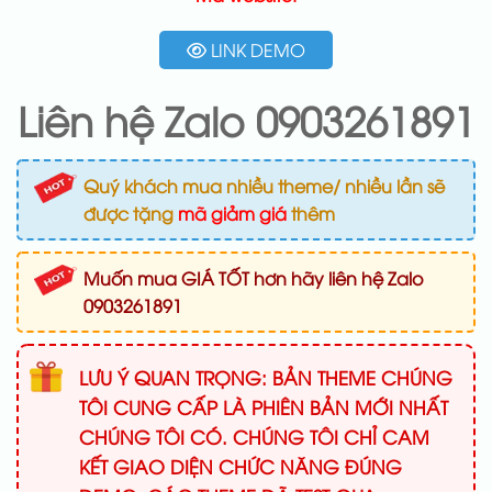
LINK DEMO
Liên hệ Zalo 0903261891
Quý khách mua nhiều theme/ nhiều lần sẽ
được tặng
mã giảm giá
thêm
Muốn mua GIÁ TỐT hơn hãy liên hệ Zalo
0903261891
LƯU Ý QUAN TRỌNG: BẢN THEME CHÚNG
TÔI CUNG CẤP LÀ PHIÊN BẢN MỚI NHẤT
CHÚNG TÔI CÓ. CHÚNG TÔI CHỈ CAM
KẾT GIAO DIỆN CHỨC NĂNG ĐÚNG