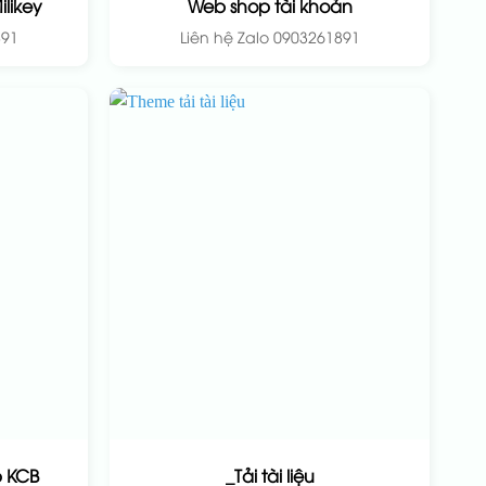
likey
Web shop tài khoản
891
Liên hệ Zalo 0903261891
HOT
 KCB
_Tải tài liệu