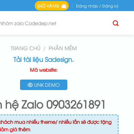
GIỎ HÀNG
Đăng nhập / Đăng ký
Nhóm zalo Codedep.net
TRANG CHỦ
/
PHẦN MỀM
Tải tài liệu Sadesign.
Mã website:
LINK DEMO
n hệ Zalo 0903261891
khách mua nhiều theme/ nhiều lần sẽ được tặng
iảm giá
thêm