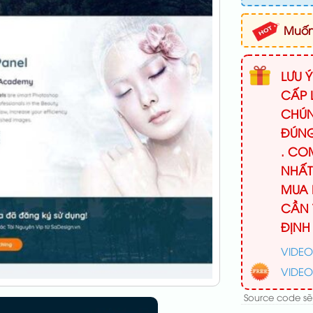
Muốn 
LƯU 
CẤP 
CHÚN
ĐÚNG
. CO
NHẤT
MUA 
CẦN 
ĐỊNH
VIDEO
VIDEO
Source code sẽ