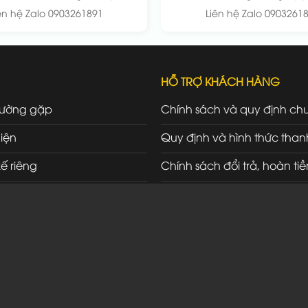
ên hệ Zalo 0903261891
Liên hệ Zalo 0903261
HỖ TRỢ KHÁCH HÀNG
hường gặp
Chính sách và quy định ch
iện
Quy định và hình thức than
kế riêng
Chính sách đổi trả, hoàn tiề
ối tác
Chính sách bảo hành, bảo t
Chính sách vận chuyển, gi