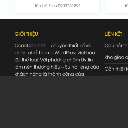
Liên hệ Zalo 0903261891
Li
GIỚI THIỆU
LIÊN KẾT
CodeDep.net – chuyên thiết kế và
Câu hỏi t
phân phối Theme WordPress việt hóa
Kho giao d
đủ thể loại. Với phương châm Uy tín
làm nên thương hiệu – Sự hài lòng của
Cần thiết 
khách hàng là thành công của
Đăng ký đ
chúng tôi.
Liên hệ
SĐT/ Zalo: 0903261891
Đ/C: 523A Đỗ Xuân Hợp Thủ Đức HCM