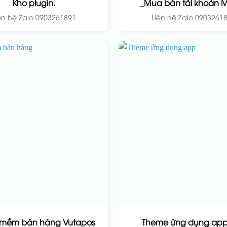
Kho plugin.
_Mua bán tài khoản Mi
ên hệ Zalo 0903261891
Liên hệ Zalo 0903261
 mềm bán hàng Vutapos
Theme ứng dụng app