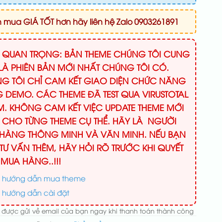
mua GIÁ TỐT hơn hãy liên hệ Zalo 0903261891
Ý QUAN TRỌNG: BẢN THEME CHÚNG TÔI CUNG
LÀ PHIÊN BẢN MỚI NHẤT CHÚNG TÔI CÓ.
G TÔI CHỈ CAM KẾT GIAO DIỆN CHỨC NĂNG
 DEMO. CÁC THEME ĐÃ TEST QUA VIRUSTOTAL
M. KHÔNG CAM KẾT VIỆC UPDATE THEME MỚI
 CHO TỪNG THEME CỤ THỂ. HÃY LÀ NGƯỜI
HÀNG THÔNG MINH VÀ VĂN MINH. NẾU BẠN
TƯ VẤN THÊM, HÃY HỎI RÕ TRƯỚC KHI QUYẾT
 MUA HÀNG..!!!
 hướng dẫn mua theme
 hướng dẫn cài đặt
 được gửi về email của bạn ngay khi thanh toán thành công