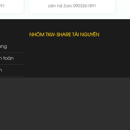
891
Liên hệ Zalo 0903261891
NHÓM TKW- SHARE TÀI NGUYÊN
ung
h toán
n
rì
ao nhận