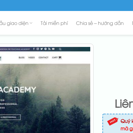
ẫu giao diện
Tải miễn phí
Chia sẻ – hướng dẫn
Liê
Quý 
mã g