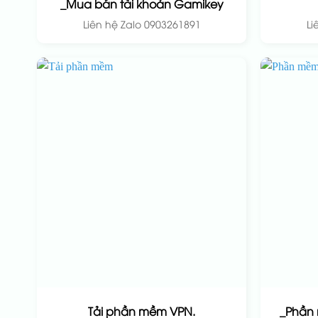
_Mua bán tài khoản Gamikey
Liên hệ Zalo 0903261891
Li
Tải phần mềm VPN.
_Phần