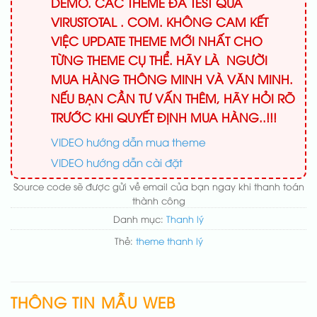
DEMO. CÁC THEME ĐÃ TEST QUA
VIRUSTOTAL . COM. KHÔNG CAM KẾT
VIỆC UPDATE THEME MỚI NHẤT CHO
TỪNG THEME CỤ THỂ. HÃY LÀ NGƯỜI
MUA HÀNG THÔNG MINH VÀ VĂN MINH.
NẾU BẠN CẦN TƯ VẤN THÊM, HÃY HỎI RÕ
TRƯỚC KHI QUYẾT ĐỊNH MUA HÀNG..!!!
VIDEO hướng dẫn mua theme
VIDEO hướng dẫn cài đặt
Source code sẽ được gửi về email của bạn ngay khi thanh toán
thành công
Danh mục:
Thanh lý
Thẻ:
theme thanh lý
THÔNG TIN MẪU WEB