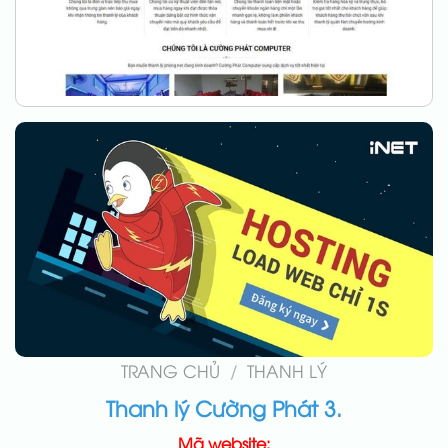
TRANG CHỦ
/
THANH LÝ
Thanh lý Cường Phát 3.
Mã website: