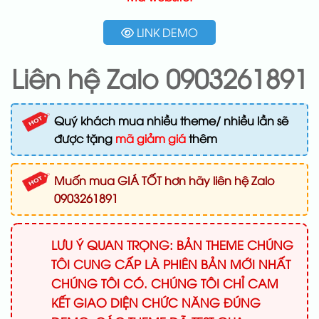
LINK DEMO
Liên hệ Zalo 0903261891
Quý khách mua nhiều theme/ nhiều lần sẽ
được tặng
mã giảm giá
thêm
Muốn mua GIÁ TỐT hơn hãy liên hệ Zalo
0903261891
LƯU Ý QUAN TRỌNG: BẢN THEME CHÚNG
TÔI CUNG CẤP LÀ PHIÊN BẢN MỚI NHẤT
CHÚNG TÔI CÓ. CHÚNG TÔI CHỈ CAM
KẾT GIAO DIỆN CHỨC NĂNG ĐÚNG