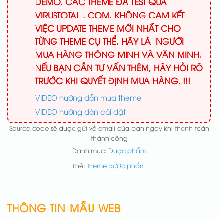
DEMO. CÁC THEME ĐÃ TEST QUA
VIRUSTOTAL . COM. KHÔNG CAM KẾT
VIỆC UPDATE THEME MỚI NHẤT CHO
TỪNG THEME CỤ THỂ. HÃY LÀ NGƯỜI
MUA HÀNG THÔNG MINH VÀ VĂN MINH.
NẾU BẠN CẦN TƯ VẤN THÊM, HÃY HỎI RÕ
TRƯỚC KHI QUYẾT ĐỊNH MUA HÀNG..!!!
VIDEO hướng dẫn mua theme
VIDEO hướng dẫn cài đặt
Source code sẽ được gửi về email của bạn ngay khi thanh toán
thành công
Danh mục:
Dược phẩm
Thẻ:
theme dược phẩm
THÔNG TIN MẪU WEB