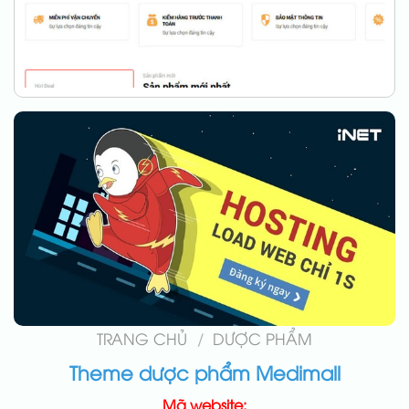
TRANG CHỦ
/
DƯỢC PHẨM
Theme dược phẩm Medimall
Mã website: