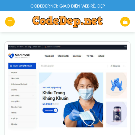
Skip
CODEDEP.NET: GIAO DIỆN WEB RẺ, ĐẸP
to
content