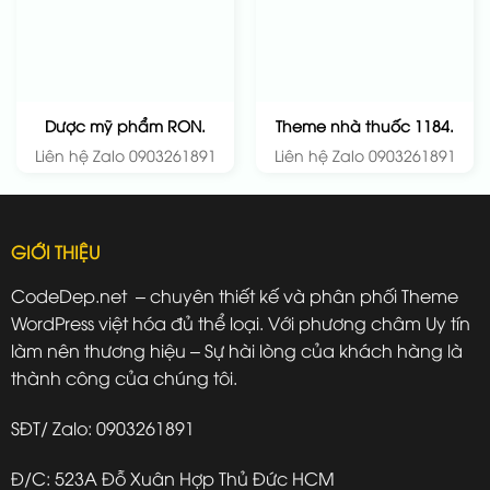
Dược mỹ phẩm RON.
Theme nhà thuốc 1184.
Liên hệ Zalo 0903261891
Liên hệ Zalo 0903261891
GIỚI THIỆU
CodeDep.net – chuyên thiết kế và phân phối Theme
WordPress việt hóa đủ thể loại. Với phương châm Uy tín
làm nên thương hiệu – Sự hài lòng của khách hàng là
thành công của chúng tôi.
SĐT/ Zalo: 0903261891
Đ/C: 523A Đỗ Xuân Hợp Thủ Đức HCM