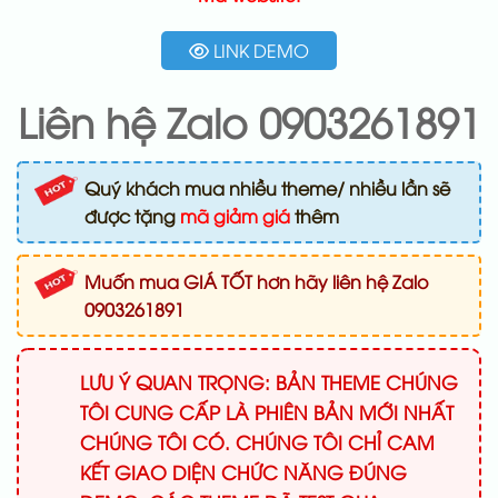
LINK DEMO
Liên hệ Zalo 0903261891
Quý khách mua nhiều theme/ nhiều lần sẽ
được tặng
mã giảm giá
thêm
Muốn mua GIÁ TỐT hơn hãy liên hệ Zalo
0903261891
LƯU Ý QUAN TRỌNG: BẢN THEME CHÚNG
TÔI CUNG CẤP LÀ PHIÊN BẢN MỚI NHẤT
CHÚNG TÔI CÓ. CHÚNG TÔI CHỈ CAM
KẾT GIAO DIỆN CHỨC NĂNG ĐÚNG