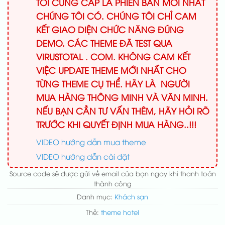
TÔI CUNG CẤP LÀ PHIÊN BẢN MỚI NHẤT
CHÚNG TÔI CÓ. CHÚNG TÔI CHỈ CAM
KẾT GIAO DIỆN CHỨC NĂNG ĐÚNG
DEMO. CÁC THEME ĐÃ TEST QUA
VIRUSTOTAL . COM. KHÔNG CAM KẾT
VIỆC UPDATE THEME MỚI NHẤT CHO
TỪNG THEME CỤ THỂ. HÃY LÀ NGƯỜI
MUA HÀNG THÔNG MINH VÀ VĂN MINH.
NẾU BẠN CẦN TƯ VẤN THÊM, HÃY HỎI RÕ
TRƯỚC KHI QUYẾT ĐỊNH MUA HÀNG..!!!
VIDEO hướng dẫn mua theme
VIDEO hướng dẫn cài đặt
Source code sẽ được gửi về email của bạn ngay khi thanh toán
thành công
Danh mục:
Khách sạn
Thẻ:
theme hotel