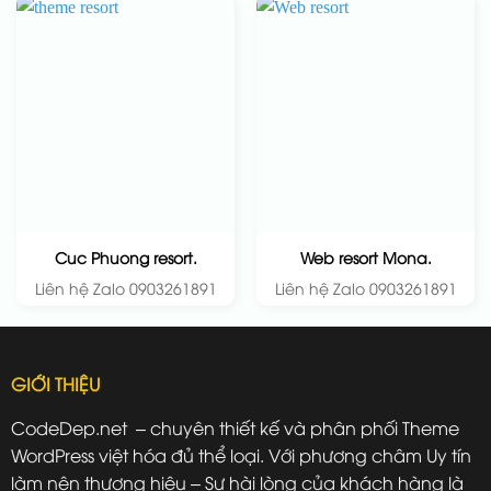
Cuc Phuong resort.
Web resort Mona.
Liên hệ Zalo 0903261891
Liên hệ Zalo 0903261891
GIỚI THIỆU
CodeDep.net – chuyên thiết kế và phân phối Theme
WordPress việt hóa đủ thể loại. Với phương châm Uy tín
làm nên thương hiệu – Sự hài lòng của khách hàng là