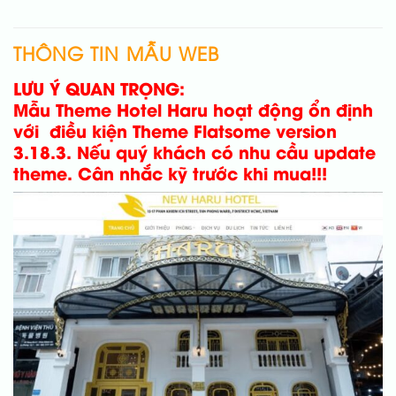
THÔNG TIN MẪU WEB
LƯU Ý QUAN TRỌNG:
Mẫu Theme Hotel Haru hoạt động ổn định
với điều kiện Theme Flatsome version
3.18.3.
Nếu quý khách có nhu cầu update
theme.
Cân nhắc kỹ trước khi mua!!!