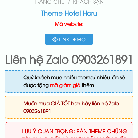
TRANG CHỦ
/
KHÁCH SẠN
Theme Hotel Haru
Mã website:
LINK DEMO
Liên hệ Zalo 0903261891
Quý khách mua nhiều theme/ nhiều lần sẽ
được tặng
mã giảm giá
thêm
Muốn mua GIÁ TỐT hơn hãy liên hệ Zalo
0903261891
LƯU Ý QUAN TRỌNG: BẢN THEME CHÚNG