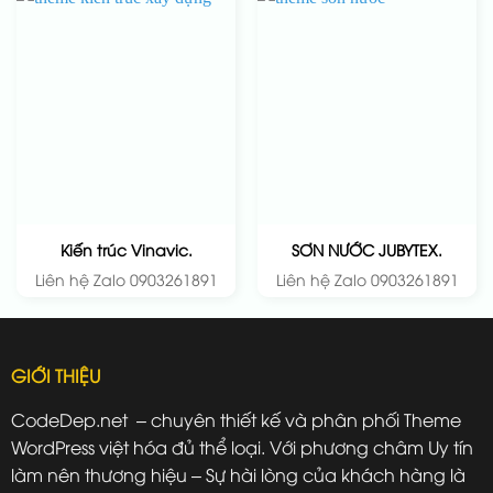
Kiến trúc Vinavic.
SƠN NƯỚC JUBYTEX.
Liên hệ Zalo 0903261891
Liên hệ Zalo 0903261891
GIỚI THIỆU
CodeDep.net – chuyên thiết kế và phân phối Theme
WordPress việt hóa đủ thể loại. Với phương châm Uy tín
làm nên thương hiệu – Sự hài lòng của khách hàng là