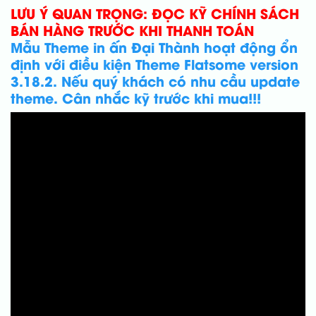
LƯU Ý QUAN TRỌNG: ĐỌC KỸ CHÍNH SÁCH
BÁN HÀNG TRƯỚC KHI THANH TOÁN
Mẫu Theme in ấn Đại Thành hoạt động ổn
định với điều kiện Theme Flatsome version
3.18.2. Nếu quý khách có nhu cầu update
theme. Cân nhắc kỹ trước khi mua!!!