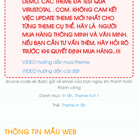
DEMO. CÁC THEME ĐÃ TEST QUA
VIRUSTOTAL . COM. KHÔNG CAM KẾT
VIỆC UPDATE THEME MỚI NHẤT CHO
TỪNG THEME CỤ THỂ. HÃY LÀ NGƯỜI
MUA HÀNG THÔNG MINH VÀ VĂN MINH.
NẾU BẠN CẦN TƯ VẤN THÊM, HÃY HỎI RÕ
TRƯỚC KHI QUYẾT ĐỊNH MUA HÀNG..!!!
VIDEO hướng dẫn mua theme
VIDEO hướng dẫn cài đặt
Source code sẽ được gửi về email của bạn ngay khi thanh toán
thành công
Danh mục:
In ấn
,
Theme hot 1
Thẻ:
Theme in ấn
THÔNG TIN MẪU WEB