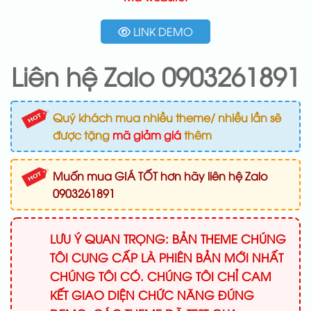
LINK DEMO
Liên hệ Zalo 0903261891
Quý khách mua nhiều theme/ nhiều lần sẽ
được tặng
mã giảm giá
thêm
Muốn mua GIÁ TỐT hơn hãy liên hệ Zalo
0903261891
LƯU Ý QUAN TRỌNG: BẢN THEME CHÚNG
TÔI CUNG CẤP LÀ PHIÊN BẢN MỚI NHẤT
CHÚNG TÔI CÓ. CHÚNG TÔI CHỈ CAM
KẾT GIAO DIỆN CHỨC NĂNG ĐÚNG