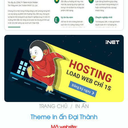
TRANG CHỦ
/
IN ẤN
Theme in ấn Đại Thành
Mã website: