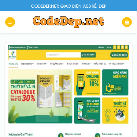
Skip
CODEDEP.NET: GIAO DIỆN WEB RẺ, ĐẸP
to
content