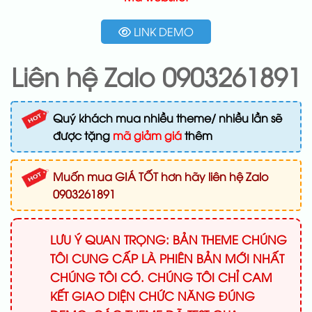
LINK DEMO
Liên hệ Zalo 0903261891
Quý khách mua nhiều theme/ nhiều lần sẽ
được tặng
mã giảm giá
thêm
Muốn mua GIÁ TỐT hơn hãy liên hệ Zalo
0903261891
LƯU Ý QUAN TRỌNG: BẢN THEME CHÚNG
TÔI CUNG CẤP LÀ PHIÊN BẢN MỚI NHẤT
CHÚNG TÔI CÓ. CHÚNG TÔI CHỈ CAM
KẾT GIAO DIỆN CHỨC NĂNG ĐÚNG