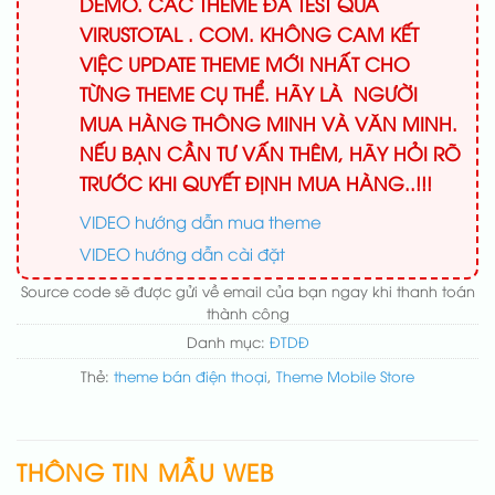
DEMO. CÁC THEME ĐÃ TEST QUA
VIRUSTOTAL . COM. KHÔNG CAM KẾT
VIỆC UPDATE THEME MỚI NHẤT CHO
TỪNG THEME CỤ THỂ. HÃY LÀ NGƯỜI
MUA HÀNG THÔNG MINH VÀ VĂN MINH.
NẾU BẠN CẦN TƯ VẤN THÊM, HÃY HỎI RÕ
TRƯỚC KHI QUYẾT ĐỊNH MUA HÀNG..!!!
VIDEO hướng dẫn mua theme
VIDEO hướng dẫn cài đặt
Source code sẽ được gửi về email của bạn ngay khi thanh toán
thành công
Danh mục:
ĐTDĐ
Thẻ:
theme bán điện thoại
,
Theme Mobile Store
THÔNG TIN MẪU WEB