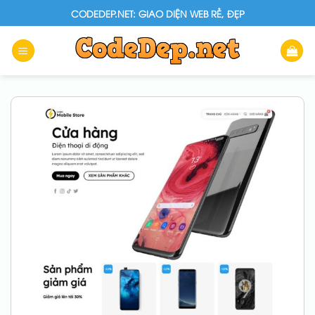
Skip
CODEDEP.NET: GIAO DIỆN WEB RẺ, ĐẸP
to
content