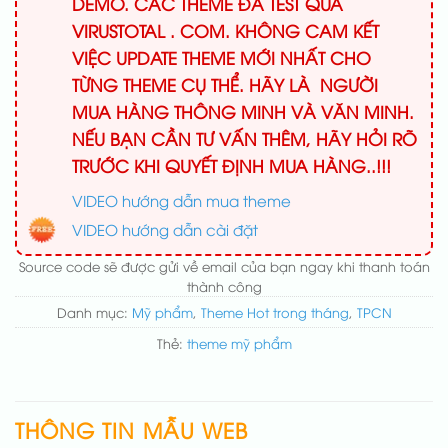
DEMO. CÁC THEME ĐÃ TEST QUA
VIRUSTOTAL . COM. KHÔNG CAM KẾT
VIỆC UPDATE THEME MỚI NHẤT CHO
TỪNG THEME CỤ THỂ. HÃY LÀ NGƯỜI
MUA HÀNG THÔNG MINH VÀ VĂN MINH.
NẾU BẠN CẦN TƯ VẤN THÊM, HÃY HỎI RÕ
TRƯỚC KHI QUYẾT ĐỊNH MUA HÀNG..!!!
VIDEO hướng dẫn mua theme
VIDEO hướng dẫn cài đặt
Source code sẽ được gửi về email của bạn ngay khi thanh toán
thành công
Danh mục:
Mỹ phẩm
,
Theme Hot trong tháng
,
TPCN
Thẻ:
theme mỹ phẩm
THÔNG TIN MẪU WEB