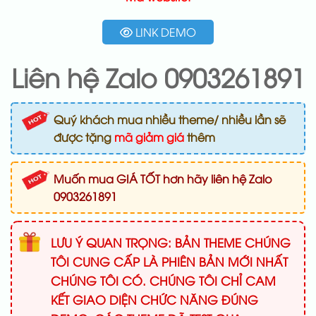
LINK DEMO
Liên hệ Zalo 0903261891
Quý khách mua nhiều theme/ nhiều lần sẽ
được tặng
mã giảm giá
thêm
Muốn mua GIÁ TỐT hơn hãy liên hệ Zalo
0903261891
LƯU Ý QUAN TRỌNG: BẢN THEME CHÚNG
TÔI CUNG CẤP LÀ PHIÊN BẢN MỚI NHẤT
CHÚNG TÔI CÓ. CHÚNG TÔI CHỈ CAM
KẾT GIAO DIỆN CHỨC NĂNG ĐÚNG