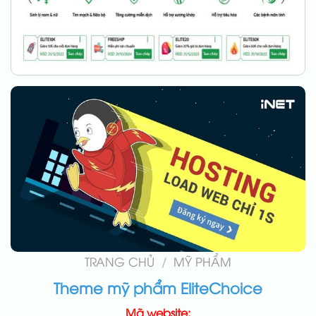
TRANG CHỦ
/
MỸ PHẨM
Theme mỹ phẩm EliteChoice
Mã website: