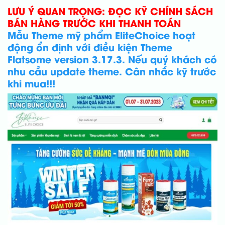
LƯU Ý QUAN TRỌNG: ĐỌC KỸ CHÍNH SÁCH
BÁN HÀNG TRƯỚC KHI THANH TOÁN
Mẫu Theme mỹ phẩm EliteChoice hoạt
động ổn định với điều kiện Theme
Flatsome version 3.17.3. Nếu quý khách có
nhu cầu update theme. Cân nhắc kỹ trước
khi mua!!!