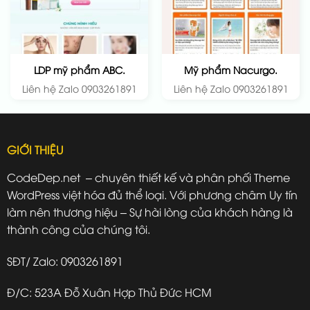
LDP mỹ phẩm ABC.
Mỹ phẩm Nacurgo.
Liên hệ Zalo 0903261891
Liên hệ Zalo 0903261891
GIỚI THIỆU
CodeDep.net – chuyên thiết kế và phân phối Theme
WordPress việt hóa đủ thể loại. Với phương châm Uy tín
làm nên thương hiệu – Sự hài lòng của khách hàng là
thành công của chúng tôi.
SĐT/ Zalo: 0903261891
Đ/C: 523A Đỗ Xuân Hợp Thủ Đức HCM