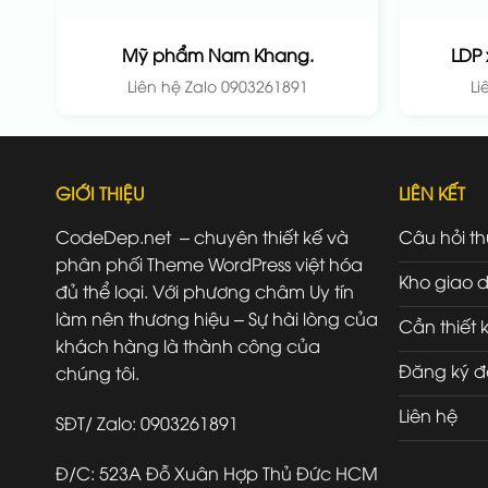
Mỹ phẩm Nam Khang.
LDP 
Liên hệ Zalo 0903261891
Li
GIỚI THIỆU
LIÊN KẾT
CodeDep.net – chuyên thiết kế và
Câu hỏi t
phân phối Theme WordPress việt hóa
Kho giao d
đủ thể loại. Với phương châm Uy tín
làm nên thương hiệu – Sự hài lòng của
Cần thiết 
khách hàng là thành công của
Đăng ký đ
chúng tôi.
Liên hệ
SĐT/ Zalo: 0903261891
Đ/C: 523A Đỗ Xuân Hợp Thủ Đức HCM