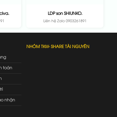
iva.
LDP son SHIUNKO.
891
Liên hệ Zalo 0903261891
NHÓM TKW- SHARE TÀI NGUYÊN
ung
h toán
n
rì
ao nhận