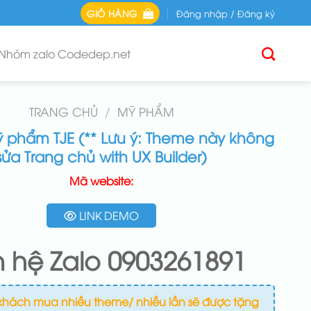
GIỎ HÀNG
Đăng nhập / Đăng ký
Nhóm zalo Codedep.net
TRANG CHỦ
/
MỸ PHẨM
phẩm TJE (** Lưu ý: Theme này không
sửa Trang chủ with UX Builder)
Mã website:
LINK DEMO
n hệ Zalo 0903261891
khách mua nhiều theme/ nhiều lần sẽ được tặng