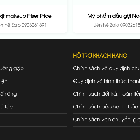
xịt makeup Fitser Price.
Mỹ phẩm dầu gội Nac
ên hệ Zalo 0903261891
Liên hệ Zalo 0903261
HỖ TRỢ KHÁCH HÀNG
hường gặp
Chính sách và quy định ch
iện
Quy định và hình thức than
kế riêng
Chính sách đổi trả, hoàn tiề
ối tác
Chính sách bảo hành, bảo t
Chính sách vận chuyển, gi