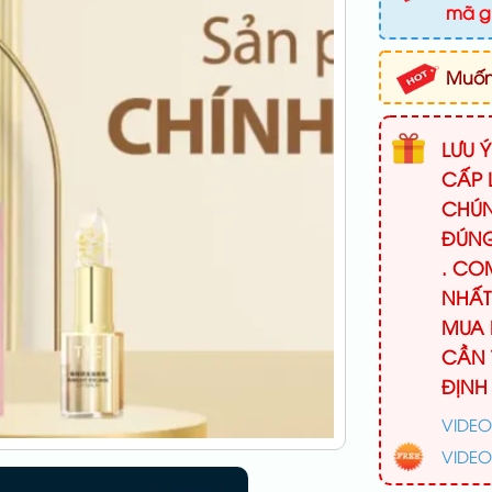
mã g
Muốn 
LƯU 
CẤP 
CHÚN
ĐÚNG
. CO
NHẤT
MUA 
CẦN 
ĐỊNH
VIDEO
VIDEO