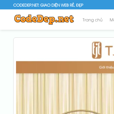
Skip
CODEDEP.NET: GIAO DIỆN WEB RẺ, ĐẸP
to
content
Trang chủ
M