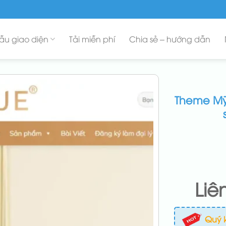
ẫu giao diện
Tải miễn phí
Chia sẻ – hướng dẫn
Theme Mỹ 
Liê
Quý 