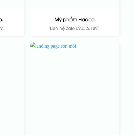
.
Mỹ phẩm Hadoo.
891
Liên hệ Zalo 0903261891