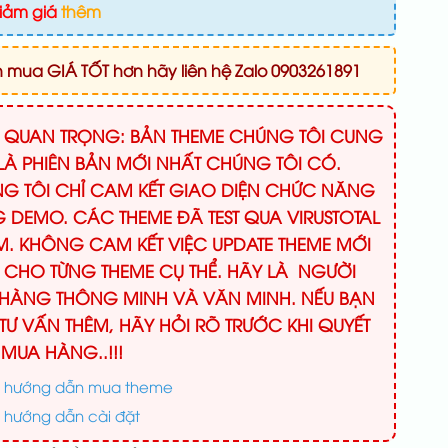
iảm giá
thêm
mua GIÁ TỐT hơn hãy liên hệ Zalo 0903261891
Ý QUAN TRỌNG: BẢN THEME CHÚNG TÔI CUNG
LÀ PHIÊN BẢN MỚI NHẤT CHÚNG TÔI CÓ.
G TÔI CHỈ CAM KẾT GIAO DIỆN CHỨC NĂNG
 DEMO. CÁC THEME ĐÃ TEST QUA VIRUSTOTAL
M. KHÔNG CAM KẾT VIỆC UPDATE THEME MỚI
 CHO TỪNG THEME CỤ THỂ. HÃY LÀ NGƯỜI
HÀNG THÔNG MINH VÀ VĂN MINH. NẾU BẠN
TƯ VẤN THÊM, HÃY HỎI RÕ TRƯỚC KHI QUYẾT
 MUA HÀNG..!!!
 hướng dẫn mua theme
 hướng dẫn cài đặt