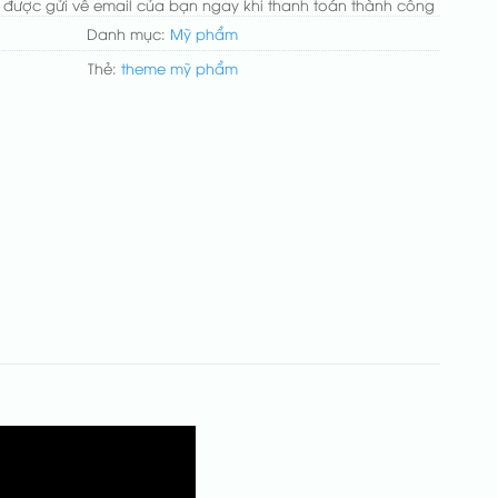
 được gửi về email của bạn ngay khi thanh toán thành công
Danh mục:
Mỹ phẩm
Thẻ:
theme mỹ phẩm