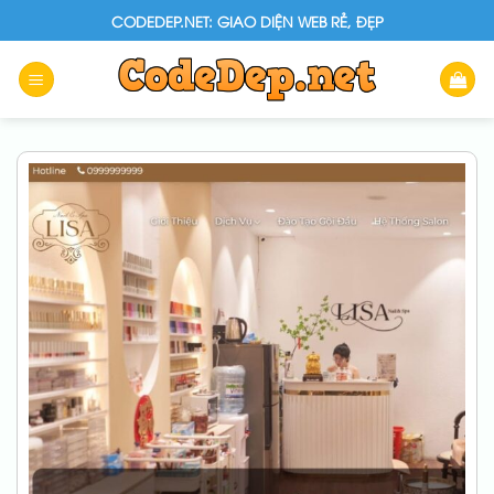
Skip
CODEDEP.NET: GIAO DIỆN WEB RẺ, ĐẸP
to
content