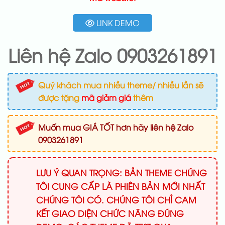
LINK DEMO
Liên hệ Zalo 0903261891
Quý khách mua nhiều theme/ nhiều lần sẽ
được tặng
mã giảm giá
thêm
Muốn mua GIÁ TỐT hơn hãy liên hệ Zalo
0903261891
LƯU Ý QUAN TRỌNG: BẢN THEME CHÚNG
TÔI CUNG CẤP LÀ PHIÊN BẢN MỚI NHẤT
CHÚNG TÔI CÓ. CHÚNG TÔI CHỈ CAM
KẾT GIAO DIỆN CHỨC NĂNG ĐÚNG