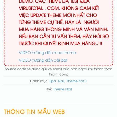
DEMO. CÁC THEME ĐÃ TEST QUA
VIRUSTOTAL . COM. KHÔNG CAM KẾT
VIỆC UPDATE THEME MỚI NHẤT CHO
TỪNG THEME CỤ THỂ. HÃY LÀ NGƯỜI
MUA HÀNG THÔNG MINH VÀ VĂN MINH.
NẾU BẠN CẦN TƯ VẤN THÊM, HÃY HỎI RÕ
TRƯỚC KHI QUYẾT ĐỊNH MUA HÀNG..!!!
VIDEO hướng dẫn mua theme
VIDEO hướng dẫn cài đặt
Source code sẽ được gửi về email của bạn ngay khi thanh toán
thành công
Danh mục:
Spa
,
Nail
,
Theme hot 1
Thẻ:
Theme Nail
THÔNG TIN MẪU WEB