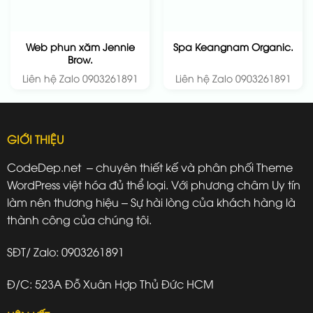
Web phun xăm Jennie
Spa Keangnam Organic.
Brow.
Liên hệ Zalo 0903261891
Liên hệ Zalo 0903261891
GIỚI THIỆU
CodeDep.net – chuyên thiết kế và phân phối Theme
WordPress việt hóa đủ thể loại. Với phương châm Uy tín
làm nên thương hiệu – Sự hài lòng của khách hàng là
thành công của chúng tôi.
SĐT/ Zalo: 0903261891
Đ/C: 523A Đỗ Xuân Hợp Thủ Đức HCM