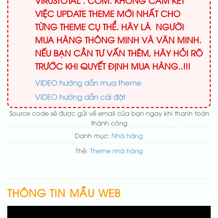
VIRUSTOTAL . COM. KHÔNG CAM KẾT
VIỆC UPDATE THEME MỚI NHẤT CHO
TỪNG THEME CỤ THỂ. HÃY LÀ NGƯỜI
MUA HÀNG THÔNG MINH VÀ VĂN MINH.
NẾU BẠN CẦN TƯ VẤN THÊM, HÃY HỎI RÕ
TRƯỚC KHI QUYẾT ĐỊNH MUA HÀNG..!!!
VIDEO hướng dẫn mua theme
VIDEO hướng dẫn cài đặt
Source code sẽ được gửi về email của bạn ngay khi thanh toán
thành công
Danh mục:
Nhà hàng
Thẻ:
Theme nhà hàng
THÔNG TIN MẪU WEB