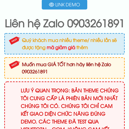
LINK DEMO
Liên hệ Zalo 0903261891
Quý khách mua nhiều theme/ nhiều lần sẽ
được tặng
mã giảm giá
thêm
Muốn mua GIÁ TỐT hơn hãy liên hệ Zalo
0903261891
LƯU Ý QUAN TRỌNG: BẢN THEME CHÚNG
TÔI CUNG CẤP LÀ PHIÊN BẢN MỚI NHẤT
CHÚNG TÔI CÓ. CHÚNG TÔI CHỈ CAM
KẾT GIAO DIỆN CHỨC NĂNG ĐÚNG
DEMO. CÁC THEME ĐÃ TEST QUA