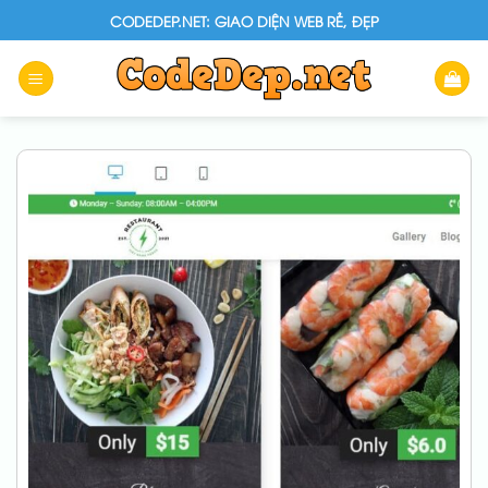
Skip
CODEDEP.NET: GIAO DIỆN WEB RẺ, ĐẸP
to
content