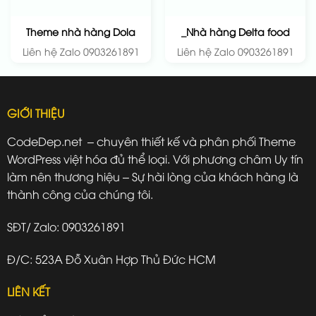
Theme nhà hàng Dola
_Nhà hàng Delta food
Liên hệ Zalo 0903261891
Liên hệ Zalo 0903261891
GIỚI THIỆU
CodeDep.net – chuyên thiết kế và phân phối Theme
WordPress việt hóa đủ thể loại. Với phương châm Uy tín
làm nên thương hiệu – Sự hài lòng của khách hàng là
thành công của chúng tôi.
SĐT/ Zalo: 0903261891
Đ/C: 523A Đỗ Xuân Hợp Thủ Đức HCM
LIÊN KẾT