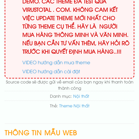
DEMO. CÁC THEME ĐÃ TEST QUA
VIRUSTOTAL . COM. KHÔNG CAM KẾT
VIỆC UPDATE THEME MỚI NHẤT CHO
TỪNG THEME CỤ THỂ. HÃY LÀ NGƯỜI
MUA HÀNG THÔNG MINH VÀ VĂN MINH.
NẾU BẠN CẦN TƯ VẤN THÊM, HÃY HỎI RÕ
TRƯỚC KHI QUYẾT ĐỊNH MUA HÀNG..!!!
VIDEO hướng dẫn mua theme
VIDEO hướng dẫn cài đặt
Source code sẽ được gửi về email của bạn ngay khi thanh toán
thành công
Danh mục:
Nội thất
Thẻ:
Theme Nội thất
THÔNG TIN MẪU WEB