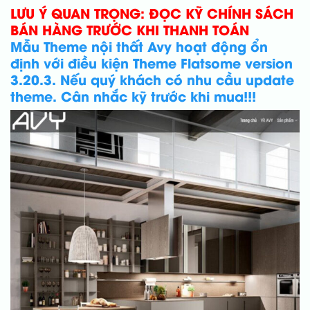
LƯU Ý QUAN TRỌNG: ĐỌC KỸ CHÍNH SÁCH
BÁN HÀNG TRƯỚC KHI THANH TOÁN
Mẫu Theme nội thất Avy hoạt động ổn
định với điều kiện Theme Flatsome version
3.20.3. Nếu quý khách có nhu cầu update
theme. Cân nhắc kỹ trước khi mua!!!