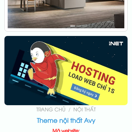
TRANG CHỦ
/
NỘI THẤT
Theme nội thất Avy
Mã website: