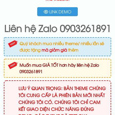
LINK DEMO
Liên hệ Zalo 0903261891
Quý khách mua nhiều theme/ nhiều lần sẽ
được tặng
mã giảm giá
thêm
Muốn mua GIÁ TỐT hơn hãy liên hệ Zalo
0903261891
LƯU Ý QUAN TRỌNG: BẢN THEME CHÚNG
TÔI CUNG CẤP LÀ PHIÊN BẢN MỚI NHẤT
CHÚNG TÔI CÓ. CHÚNG TÔI CHỈ CAM
KẾT GIAO DIỆN CHỨC NĂNG ĐÚNG