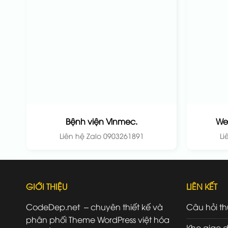
Bệnh viện Vinmec.
We
Liên hệ Zalo 0903261891
Li
GIỚI THIỆU
LIÊN KẾT
CodeDep.net – chuyên thiết kế và
Câu hỏi t
phân phối Theme WordPress việt hóa
Kho giao d