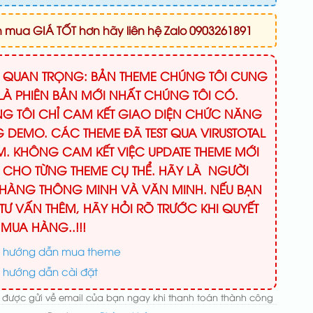
mua GIÁ TỐT hơn hãy liên hệ Zalo 0903261891
Ý QUAN TRỌNG: BẢN THEME CHÚNG TÔI CUNG
LÀ PHIÊN BẢN MỚI NHẤT CHÚNG TÔI CÓ.
G TÔI CHỈ CAM KẾT GIAO DIỆN CHỨC NĂNG
 DEMO. CÁC THEME ĐÃ TEST QUA VIRUSTOTAL
M. KHÔNG CAM KẾT VIỆC UPDATE THEME MỚI
 CHO TỪNG THEME CỤ THỂ. HÃY LÀ NGƯỜI
HÀNG THÔNG MINH VÀ VĂN MINH. NẾU BẠN
TƯ VẤN THÊM, HÃY HỎI RÕ TRƯỚC KHI QUYẾT
 MUA HÀNG..!!!
 hướng dẫn mua theme
 hướng dẫn cài đặt
 được gửi về email của bạn ngay khi thanh toán thành công