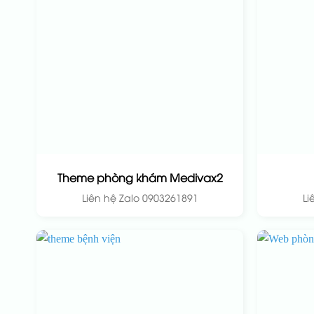
Theme phòng khám Medivax2
Liên hệ Zalo 0903261891
Li