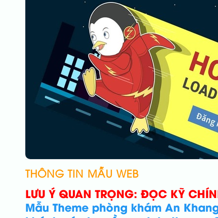
THÔNG TIN MẪU WEB
LƯU Ý QUAN TRỌNG: ĐỌC KỸ CHÍ
Mẫu Theme phòng khám An Khang ho