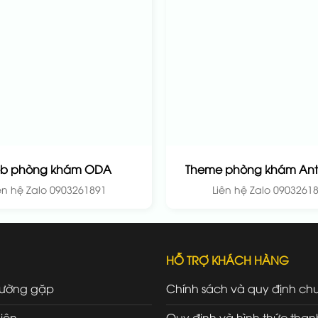
b phòng khám ODA
Theme phòng khám Ant
ên hệ Zalo 0903261891
Liên hệ Zalo 0903261
HỖ TRỢ KHÁCH HÀNG
hường gặp
Chính sách và quy định ch
iện
Quy định và hình thức than