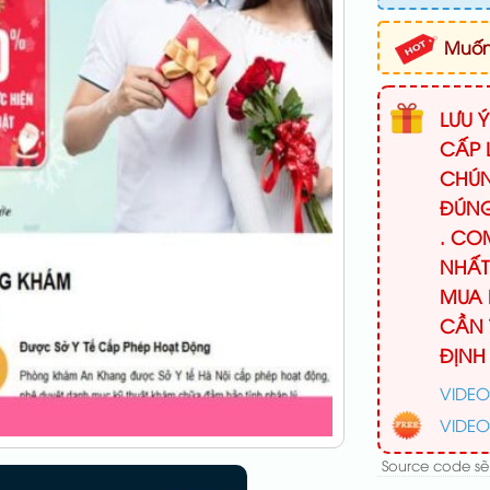
Muốn 
LƯU 
CẤP 
CHÚN
ĐÚNG
. CO
NHẤT
MUA 
CẦN 
ĐỊNH
VIDEO
VIDEO
Source code sẽ