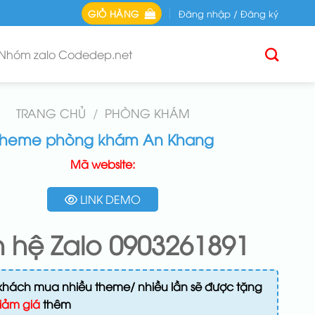
GIỎ HÀNG
Đăng nhập / Đăng ký
Nhóm zalo Codedep.net
TRANG CHỦ
/
PHÒNG KHÁM
Theme phòng khám An Khang
Mã website:
LINK DEMO
n hệ Zalo 0903261891
khách mua nhiều theme/ nhiều lần sẽ được tặng
iảm giá
thêm