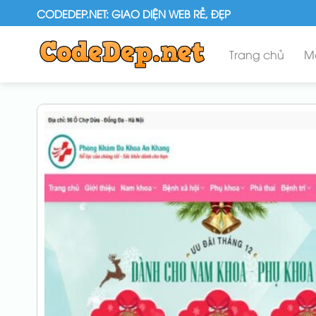
Skip
CODEDEP.NET: GIAO DIỆN WEB RẺ, ĐẸP
to
content
Trang chủ
M