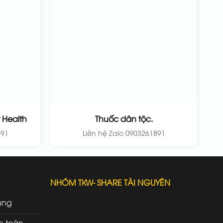
 Health
Thuốc dân tộc.
891
Liên hệ Zalo 0903261891
NHÓM TKW- SHARE TÀI NGUYÊN
ung
h toán