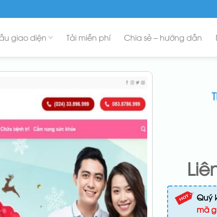
ẫu giao diện
Tải miễn phí
Chia sẻ – hướng dẫn
Liê
Quý 
mã g