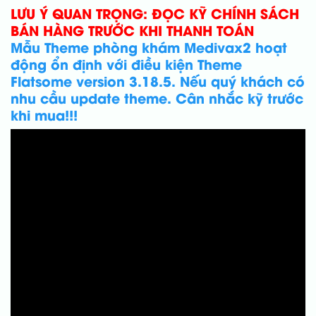
LƯU Ý QUAN TRỌNG: ĐỌC KỸ CHÍNH SÁCH
BÁN HÀNG TRƯỚC KHI THANH TOÁN
Mẫu Theme phòng khám Medivax2 hoạt
động ổn định với điều kiện Theme
Flatsome version 3.18.5. Nếu quý khách có
nhu cầu update theme. Cân nhắc kỹ trước
khi mua!!!