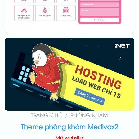
TRANG CHỦ
/
PHÒNG KHÁM
Theme phòng khám Medivax2
Mã website: