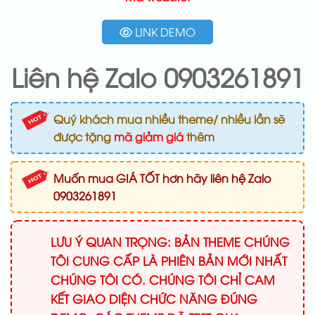
LINK DEMO
Liên hệ Zalo 0903261891
Quý khách mua nhiều theme/ nhiều lần sẽ
được tặng
mã giảm giá
thêm
Muốn mua GIÁ TỐT hơn hãy liên hệ Zalo
0903261891
LƯU Ý QUAN TRỌNG: BẢN THEME CHÚNG
TÔI CUNG CẤP LÀ PHIÊN BẢN MỚI NHẤT
CHÚNG TÔI CÓ. CHÚNG TÔI CHỈ CAM
KẾT GIAO DIỆN CHỨC NĂNG ĐÚNG