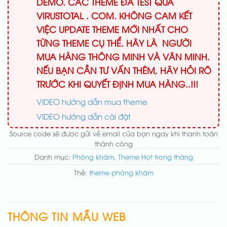
DEMO. CÁC THEME ĐÃ TEST QUA
VIRUSTOTAL . COM. KHÔNG CAM KẾT
VIỆC UPDATE THEME MỚI NHẤT CHO
TỪNG THEME CỤ THỂ. HÃY LÀ NGƯỜI
MUA HÀNG THÔNG MINH VÀ VĂN MINH.
NẾU BẠN CẦN TƯ VẤN THÊM, HÃY HỎI RÕ
TRƯỚC KHI QUYẾT ĐỊNH MUA HÀNG..!!!
VIDEO hướng dẫn mua theme
VIDEO hướng dẫn cài đặt
Source code sẽ được gửi về email của bạn ngay khi thanh toán
thành công
Danh mục:
Phòng khám
,
Theme Hot trong tháng
Thẻ:
theme phòng khám
THÔNG TIN MẪU WEB