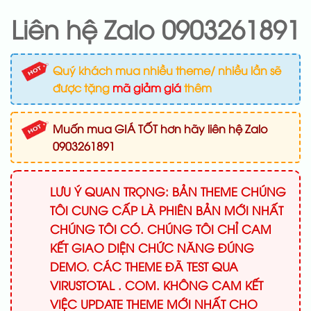
Liên hệ Zalo 0903261891
Quý khách mua nhiều theme/ nhiều lần sẽ
được tặng
mã giảm giá
thêm
Muốn mua GIÁ TỐT hơn hãy liên hệ Zalo
0903261891
LƯU Ý QUAN TRỌNG: BẢN THEME CHÚNG
TÔI CUNG CẤP LÀ PHIÊN BẢN MỚI NHẤT
CHÚNG TÔI CÓ. CHÚNG TÔI CHỈ CAM
KẾT GIAO DIỆN CHỨC NĂNG ĐÚNG
DEMO. CÁC THEME ĐÃ TEST QUA
VIRUSTOTAL . COM. KHÔNG CAM KẾT
VIỆC UPDATE THEME MỚI NHẤT CHO