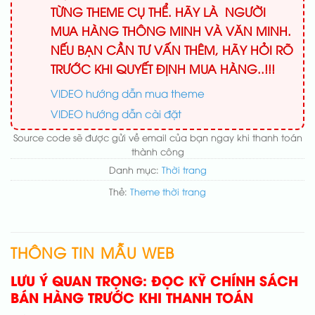
TỪNG THEME CỤ THỂ. HÃY LÀ NGƯỜI
MUA HÀNG THÔNG MINH VÀ VĂN MINH.
NẾU BẠN CẦN TƯ VẤN THÊM, HÃY HỎI RÕ
TRƯỚC KHI QUYẾT ĐỊNH MUA HÀNG..!!!
VIDEO hướng dẫn mua theme
VIDEO hướng dẫn cài đặt
Source code sẽ được gửi về email của bạn ngay khi thanh toán
thành công
Danh mục:
Thời trang
Thẻ:
Theme thời trang
THÔNG TIN MẪU WEB
LƯU Ý QUAN TRỌNG: ĐỌC KỸ CHÍNH SÁCH
BÁN HÀNG TRƯỚC KHI THANH TOÁN