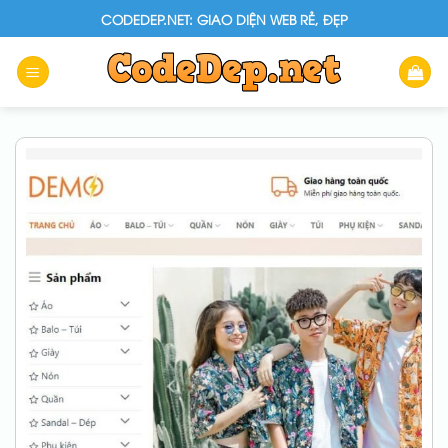
Skip
CODEDEP.NET: GIAO DIỆN WEB RẺ, ĐẸP
to
content