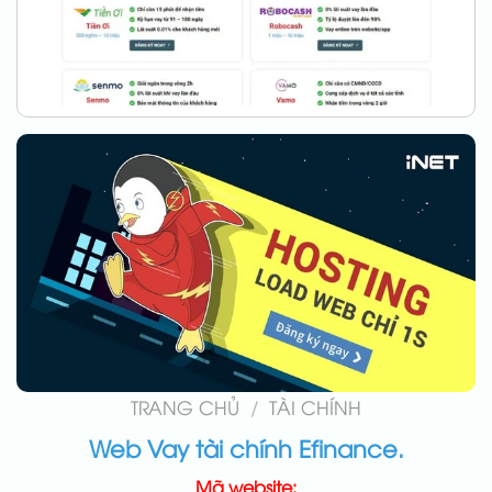
TRANG CHỦ
/
TÀI CHÍNH
Web Vay tài chính Efinance.
Mã website: