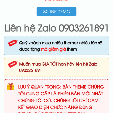
LINK DEMO
Liên hệ Zalo 0903261891
Quý khách mua nhiều theme/ nhiều lần sẽ
được tặng
mã giảm giá
thêm
Muốn mua GIÁ TỐT hơn hãy liên hệ Zalo
0903261891
LƯU Ý QUAN TRỌNG: BẢN THEME CHÚNG
TÔI CUNG CẤP LÀ PHIÊN BẢN MỚI NHẤT
CHÚNG TÔI CÓ. CHÚNG TÔI CHỈ CAM
KẾT GIAO DIỆN CHỨC NĂNG ĐÚNG