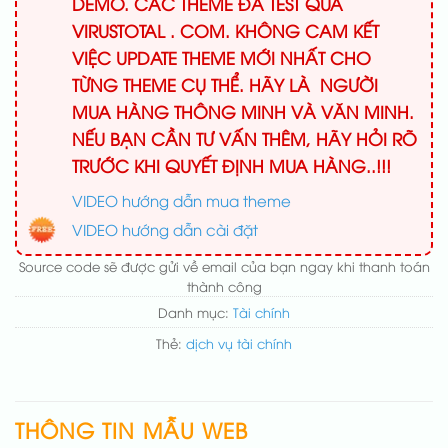
DEMO. CÁC THEME ĐÃ TEST QUA
VIRUSTOTAL . COM. KHÔNG CAM KẾT
VIỆC UPDATE THEME MỚI NHẤT CHO
TỪNG THEME CỤ THỂ. HÃY LÀ NGƯỜI
MUA HÀNG THÔNG MINH VÀ VĂN MINH.
NẾU BẠN CẦN TƯ VẤN THÊM, HÃY HỎI RÕ
TRƯỚC KHI QUYẾT ĐỊNH MUA HÀNG..!!!
VIDEO hướng dẫn mua theme
VIDEO hướng dẫn cài đặt
Source code sẽ được gửi về email của bạn ngay khi thanh toán
thành công
Danh mục:
Tài chính
Thẻ:
dịch vụ tài chính
THÔNG TIN MẪU WEB