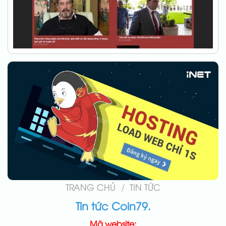
TRANG CHỦ
/
TIN TỨC
Tin tức Coin79.
Mã website: