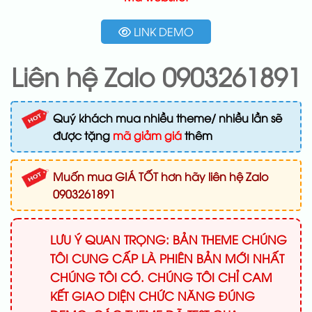
LINK DEMO
Liên hệ Zalo 0903261891
Quý khách mua nhiều theme/ nhiều lần sẽ
được tặng
mã giảm giá
thêm
Muốn mua GIÁ TỐT hơn hãy liên hệ Zalo
0903261891
LƯU Ý QUAN TRỌNG: BẢN THEME CHÚNG
TÔI CUNG CẤP LÀ PHIÊN BẢN MỚI NHẤT
CHÚNG TÔI CÓ. CHÚNG TÔI CHỈ CAM
KẾT GIAO DIỆN CHỨC NĂNG ĐÚNG