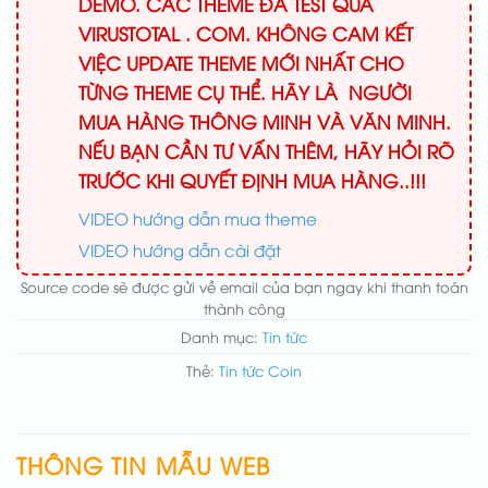
DEMO. CÁC THEME ĐÃ TEST QUA
VIRUSTOTAL . COM. KHÔNG CAM KẾT
VIỆC UPDATE THEME MỚI NHẤT CHO
TỪNG THEME CỤ THỂ. HÃY LÀ NGƯỜI
MUA HÀNG THÔNG MINH VÀ VĂN MINH.
NẾU BẠN CẦN TƯ VẤN THÊM, HÃY HỎI RÕ
TRƯỚC KHI QUYẾT ĐỊNH MUA HÀNG..!!!
VIDEO hướng dẫn mua theme
VIDEO hướng dẫn cài đặt
Source code sẽ được gửi về email của bạn ngay khi thanh toán
thành công
Danh mục:
Tin tức
Thẻ:
Tin tức Coin
THÔNG TIN MẪU WEB