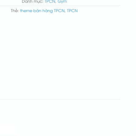
Danh mục:
TPCN
,
Gym
Thẻ:
theme bán hàng TPCN
,
TPCN