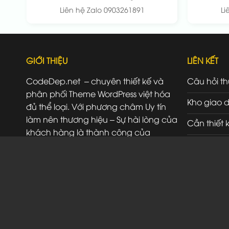
Liên hệ Zalo 0903261891
Li
GIỚI THIỆU
LIÊN KẾT
CodeDep.net – chuyên thiết kế và
Câu hỏi t
phân phối Theme WordPress việt hóa
Kho giao d
đủ thể loại. Với phương châm Uy tín
làm nên thương hiệu – Sự hài lòng của
Cần thiết 
khách hàng là thành công của
Đăng ký đ
chúng tôi.
Liên hệ
SĐT/ Zalo: 0903261891
Đ/C: 523A Đỗ Xuân Hợp Thủ Đức HCM