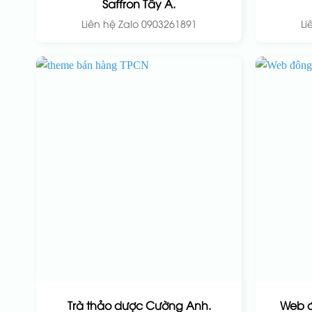
Saffron Tây Á.
Liên hệ Zalo 0903261891
Li
Trà thảo dược Cường Anh.
Web đ