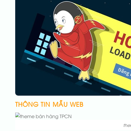
THÔNG TIN MẪU WEB
the