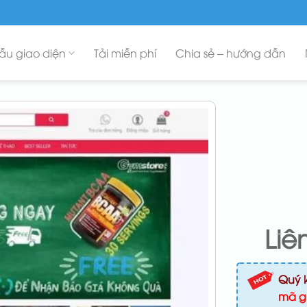
ẫu giao diện
Tải miễn phí
Chia sẻ – hướng dẫn
Liê
Quý 
mã g