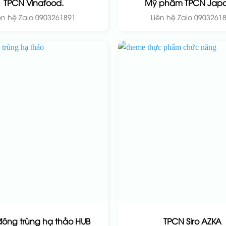
TPCN Vinafood.
Mỹ phẩm TPCN Japa
ên hệ Zalo 0903261891
Liên hệ Zalo 0903261
ông trùng hạ thảo HUB
TPCN Siro AZKA