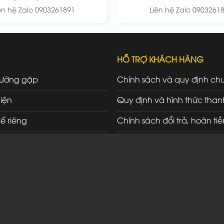
ên hệ Zalo 0903261891
Liên hệ Zalo 0903261
HỖ TRỢ KHÁCH HÀNG
hường gặp
Chính sách và quy định ch
iện
Quy định và hình thức than
kế riêng
Chính sách đổi trả, hoàn tiề
ối tác
Chính sách bảo hành, bảo t
Chính sách vận chuyển, gi