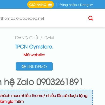
GIỎ HÀNG
Đăng nhập / Đăng ký
Nhóm zalo Codedep.net
TRANG CHỦ
/
GYM
TPCN Gymstore.
Mã website:
LINK DEMO
n hệ Zalo 0903261891
khách mua nhiều theme/ nhiều lần sẽ được tặng
iảm giá
thêm