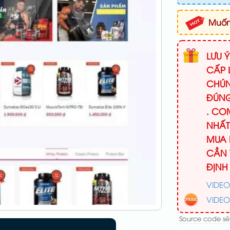
Muốn 
LƯU 
CẤP 
CHÚN
ĐÚNG
. CO
NHẤT
MUA 
CẦN 
ĐỊNH
VIDEO
VIDEO
Source code sẽ