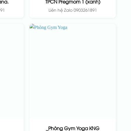
na.
TPCN Pregmom 1 (xanh)
891
Liên hệ Zalo 0903261891
_Phòng Gym Yoga KNG