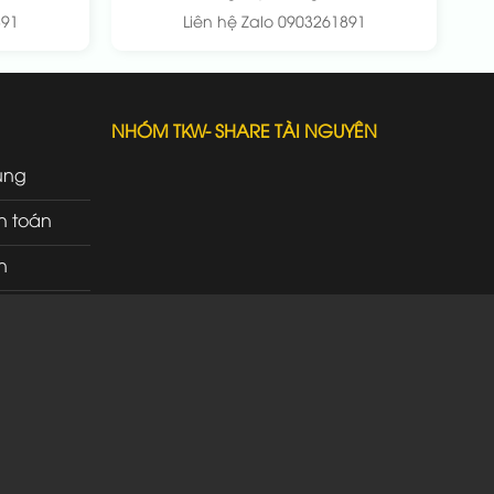
891
Liên hệ Zalo 0903261891
NHÓM TKW- SHARE TÀI NGUYÊN
ung
h toán
n
rì
ao nhận