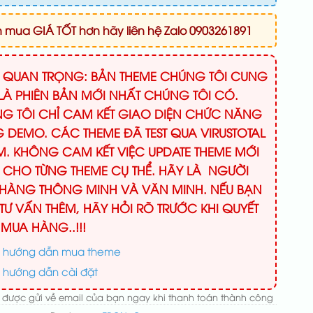
mua GIÁ TỐT hơn hãy liên hệ Zalo 0903261891
Ý QUAN TRỌNG: BẢN THEME CHÚNG TÔI CUNG
LÀ PHIÊN BẢN MỚI NHẤT CHÚNG TÔI CÓ.
G TÔI CHỈ CAM KẾT GIAO DIỆN CHỨC NĂNG
 DEMO. CÁC THEME ĐÃ TEST QUA VIRUSTOTAL
M. KHÔNG CAM KẾT VIỆC UPDATE THEME MỚI
 CHO TỪNG THEME CỤ THỂ. HÃY LÀ NGƯỜI
HÀNG THÔNG MINH VÀ VĂN MINH. NẾU BẠN
TƯ VẤN THÊM, HÃY HỎI RÕ TRƯỚC KHI QUYẾT
 MUA HÀNG..!!!
 hướng dẫn mua theme
 hướng dẫn cài đặt
 được gửi về email của bạn ngay khi thanh toán thành công