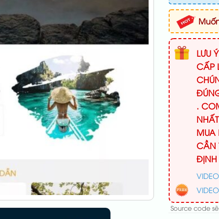
Muốn 
LƯU 
CẤP 
CHÚN
ĐÚNG
. CO
NHẤT
MUA 
CẦN 
ĐỊNH
VIDEO
VIDEO
Source code sẽ