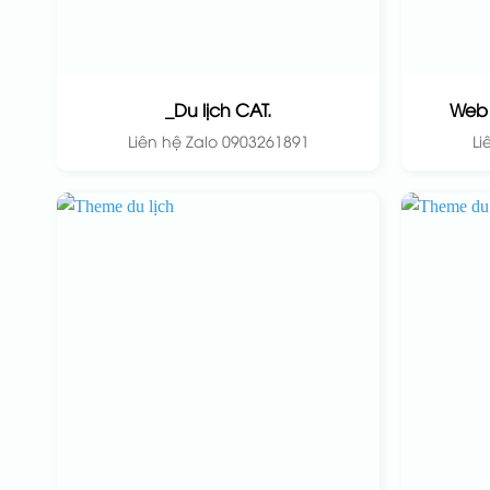
_Du lịch CAT.
Web 
Liên hệ Zalo 0903261891
Li