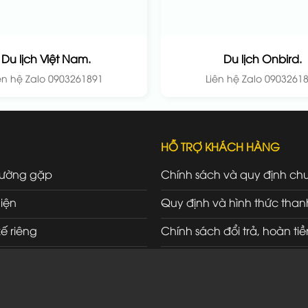
Du lịch Việt Nam.
Du lịch Onbird.
ên hệ Zalo 0903261891
Liên hệ Zalo 0903261
HỖ TRỢ KHÁCH HÀNG
hường gặp
Chính sách và quy định ch
iện
Quy định và hình thức than
kế riêng
Chính sách đổi trả, hoàn tiề
ối tác
Chính sách bảo hành, bảo t
Chính sách vận chuyển, gi