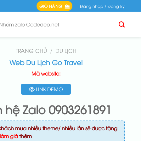
GIỎ HÀNG
Đăng nhập / Đăng ký
Nhóm zalo Codedep.net
TRANG CHỦ
/
DU LỊCH
Web Du Lịch Go Travel
Mã website:
LINK DEMO
n hệ Zalo 0903261891
khách mua nhiều theme/ nhiều lần sẽ được tặng
iảm giá
thêm