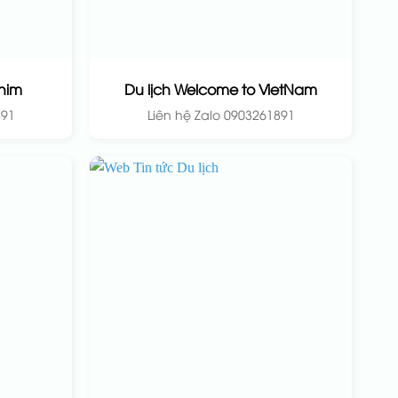
him
Du lịch Welcome to VietNam
891
Liên hệ Zalo 0903261891