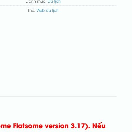
Danh mục:
Du lịch
Thẻ:
Web du lịch
eme Flatsome version 3.17).
Nếu