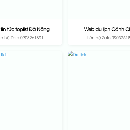
tin tức toplist Đà Nẵng
Web du lịch Cánh C
ên hệ Zalo 0903261891
Liên hệ Zalo 0903261