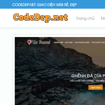
Skip
CODEDEP.NET: GIAO DIỆN WEB RẺ, ĐẸP
to
content
Trang chủ
M