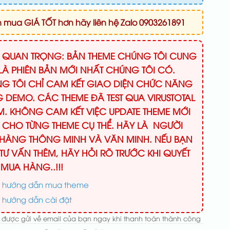
mua GIÁ TỐT hơn hãy liên hệ Zalo 0903261891
Ý QUAN TRỌNG: BẢN THEME CHÚNG TÔI CUNG
LÀ PHIÊN BẢN MỚI NHẤT CHÚNG TÔI CÓ.
G TÔI CHỈ CAM KẾT GIAO DIỆN CHỨC NĂNG
 DEMO. CÁC THEME ĐÃ TEST QUA VIRUSTOTAL
M. KHÔNG CAM KẾT VIỆC UPDATE THEME MỚI
 CHO TỪNG THEME CỤ THỂ. HÃY LÀ NGƯỜI
HÀNG THÔNG MINH VÀ VĂN MINH. NẾU BẠN
TƯ VẤN THÊM, HÃY HỎI RÕ TRƯỚC KHI QUYẾT
 MUA HÀNG..!!!
 hướng dẫn mua theme
 hướng dẫn cài đặt
 được gửi về email của bạn ngay khi thanh toán thành công