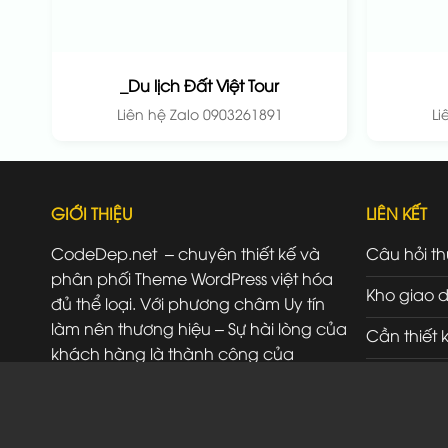
_Du lịch Đất Việt Tour
Liên hệ Zalo 0903261891
Li
GIỚI THIỆU
LIÊN KẾT
CodeDep.net – chuyên thiết kế và
Câu hỏi t
phân phối Theme WordPress việt hóa
Kho giao d
đủ thể loại. Với phương châm Uy tín
làm nên thương hiệu – Sự hài lòng của
Cần thiết 
khách hàng là thành công của
Đăng ký đ
chúng tôi.
Liên hệ
SĐT/ Zalo: 0903261891