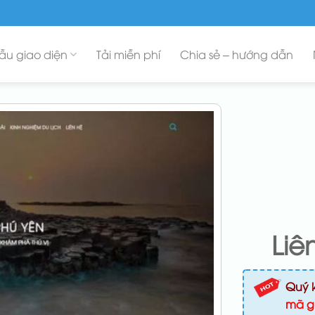
ẫu giao diện
Tải miễn phí
Chia sẻ – hướng dẫn
Liê
Quý 
mã g