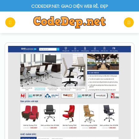
Skip
CODEDEP.NET: GIAO DIỆN WEB RẺ, ĐẸP
to
content