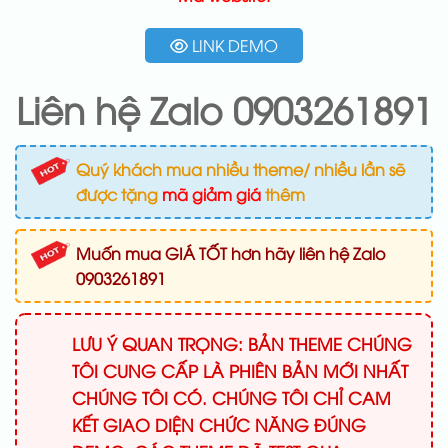
LINK DEMO
Liên hệ Zalo 0903261891
Quý khách mua nhiều theme/ nhiều lần sẽ
được tặng
mã giảm giá
thêm
Muốn mua GIÁ TỐT hơn hãy liên hệ Zalo
0903261891
LƯU Ý QUAN TRỌNG: BẢN THEME CHÚNG
TÔI CUNG CẤP LÀ PHIÊN BẢN MỚI NHẤT
CHÚNG TÔI CÓ. CHÚNG TÔI CHỈ CAM
KẾT GIAO DIỆN CHỨC NĂNG ĐÚNG