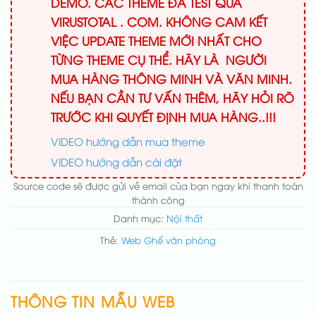
DEMO. CÁC THEME ĐÃ TEST QUA
VIRUSTOTAL . COM. KHÔNG CAM KẾT
VIỆC UPDATE THEME MỚI NHẤT CHO
TỪNG THEME CỤ THỂ. HÃY LÀ NGƯỜI
MUA HÀNG THÔNG MINH VÀ VĂN MINH.
NẾU BẠN CẦN TƯ VẤN THÊM, HÃY HỎI RÕ
TRƯỚC KHI QUYẾT ĐỊNH MUA HÀNG..!!!
VIDEO hướng dẫn mua theme
VIDEO hướng dẫn cài đặt
Source code sẽ được gửi về email của bạn ngay khi thanh toán
thành công
Danh mục:
Nội thất
Thẻ:
Web Ghế văn phòng
THÔNG TIN MẪU WEB