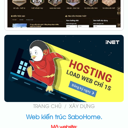
TRANG CHỦ
/
XÂY DỰNG
Web kiến trúc SaboHome.
Mã website: