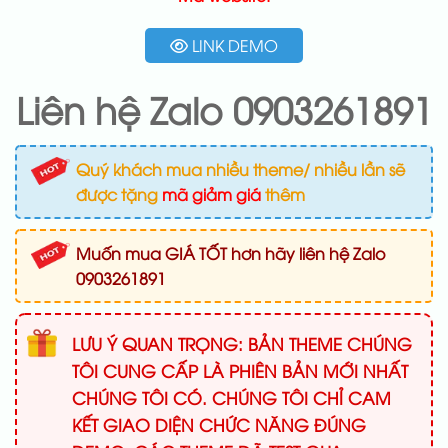
LINK DEMO
Liên hệ Zalo 0903261891
Quý khách mua nhiều theme/ nhiều lần sẽ
được tặng
mã giảm giá
thêm
Muốn mua GIÁ TỐT hơn hãy liên hệ Zalo
0903261891
LƯU Ý QUAN TRỌNG: BẢN THEME CHÚNG
TÔI CUNG CẤP LÀ PHIÊN BẢN MỚI NHẤT
CHÚNG TÔI CÓ. CHÚNG TÔI CHỈ CAM
KẾT GIAO DIỆN CHỨC NĂNG ĐÚNG