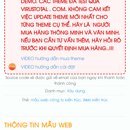
DEMO. CÁC THEME ĐÃ TEST QUA
VIRUSTOTAL . COM. KHÔNG CAM KẾT
VIỆC UPDATE THEME MỚI NHẤT CHO
TỪNG THEME CỤ THỂ. HÃY LÀ NGƯỜI
MUA HÀNG THÔNG MINH VÀ VĂN MINH.
NẾU BẠN CẦN TƯ VẤN THÊM, HÃY HỎI RÕ
TRƯỚC KHI QUYẾT ĐỊNH MUA HÀNG..!!!
VIDEO hướng dẫn mua theme
VIDEO hướng dẫn cài đặt
Source code sẽ được gửi về email của bạn ngay khi thanh toán
thành công
Danh mục:
Xây dựng
Thẻ:
mẫu web công ty kiến trúc
,
Web kiến trúc
THÔNG TIN MẪU WEB