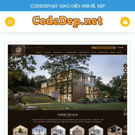
Skip
CODEDEP.NET: GIAO DIỆN WEB RẺ, ĐẸP
to
content