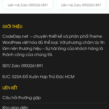
Liên hệ Zalo 0903261891
Liên hệ Zalo 0903261891
GIỚI THIỆU
CodeDep.net – chuyên thiết kế và phân phối Theme
WordPress việt hóa đủ thể loại. Với phương châm Uy tín
làm nên thương hiệu – Sự hài lòng của khách hàng là
thành công của chúng tôi.
SĐT/ Zalo: 0903261891
Đ/C: 523A Đỗ Xuân Hợp Thủ Đức HCM
LIÊN KẾT
Câu hỏi thường gặp
Kho giao diện