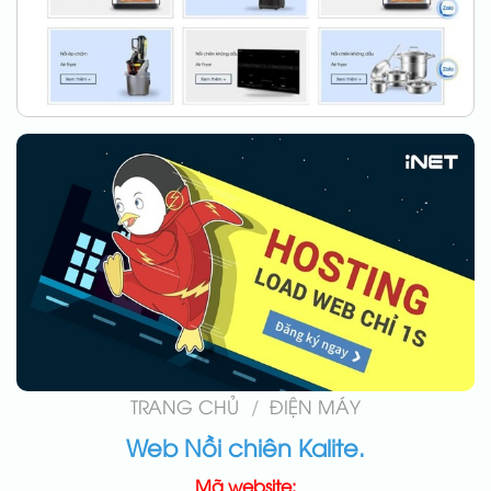
TRANG CHỦ
/
ĐIỆN MÁY
Web Nồi chiên Kalite.
Mã website: