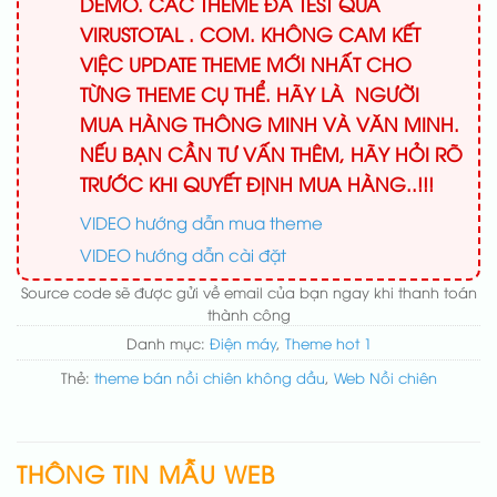
DEMO. CÁC THEME ĐÃ TEST QUA
VIRUSTOTAL . COM. KHÔNG CAM KẾT
VIỆC UPDATE THEME MỚI NHẤT CHO
TỪNG THEME CỤ THỂ. HÃY LÀ NGƯỜI
MUA HÀNG THÔNG MINH VÀ VĂN MINH.
NẾU BẠN CẦN TƯ VẤN THÊM, HÃY HỎI RÕ
TRƯỚC KHI QUYẾT ĐỊNH MUA HÀNG..!!!
VIDEO hướng dẫn mua theme
VIDEO hướng dẫn cài đặt
Source code sẽ được gửi về email của bạn ngay khi thanh toán
thành công
Danh mục:
Điện máy
,
Theme hot 1
Thẻ:
theme bán nồi chiên không dầu
,
Web Nồi chiên
THÔNG TIN MẪU WEB