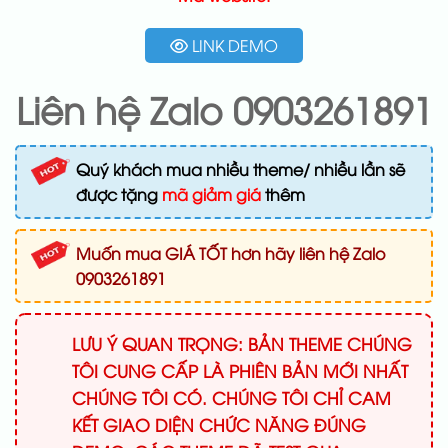
LINK DEMO
Liên hệ Zalo 0903261891
Quý khách mua nhiều theme/ nhiều lần sẽ
được tặng
mã giảm giá
thêm
Muốn mua GIÁ TỐT hơn hãy liên hệ Zalo
0903261891
LƯU Ý QUAN TRỌNG: BẢN THEME CHÚNG
TÔI CUNG CẤP LÀ PHIÊN BẢN MỚI NHẤT
CHÚNG TÔI CÓ. CHÚNG TÔI CHỈ CAM
KẾT GIAO DIỆN CHỨC NĂNG ĐÚNG