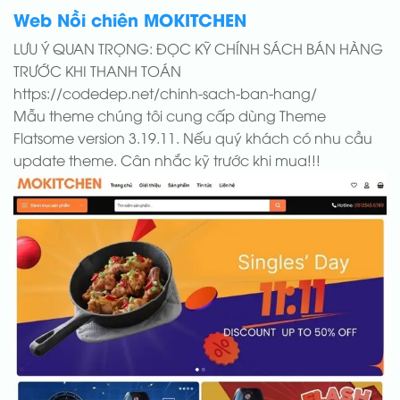
Web Nồi chiên MOKITCHEN
LƯU Ý QUAN TRỌNG: ĐỌC KỸ CHÍNH SÁCH BÁN HÀNG
TRƯỚC KHI THANH TOÁN
https://codedep.net/chinh-sach-ban-hang/
Mẫu theme chúng tôi cung cấp dùng Theme
Flatsome version 3.19.11. Nếu quý khách có nhu cầu
update theme. Cân nhắc kỹ trước khi mua!!!