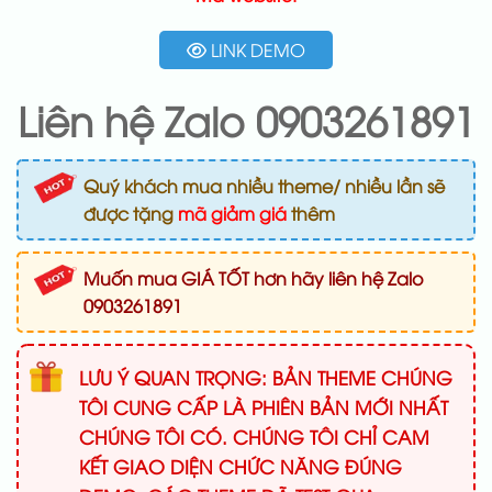
LINK DEMO
Liên hệ Zalo 0903261891
Quý khách mua nhiều theme/ nhiều lần sẽ
được tặng
mã giảm giá
thêm
Muốn mua GIÁ TỐT hơn hãy liên hệ Zalo
0903261891
LƯU Ý QUAN TRỌNG: BẢN THEME CHÚNG
TÔI CUNG CẤP LÀ PHIÊN BẢN MỚI NHẤT
CHÚNG TÔI CÓ. CHÚNG TÔI CHỈ CAM
KẾT GIAO DIỆN CHỨC NĂNG ĐÚNG