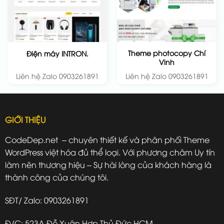
Theme photocopy Chí
Điện máy INTRON.
Vinh
Liên hệ Zalo 0903261891
Liên hệ Zalo 0903261891
GIỚI THIỆU
CodeDep.net – chuyên thiết kế và phân phối Theme
WordPress việt hóa đủ thể loại. Với phương châm Uy tín
làm nên thương hiệu – Sự hài lòng của khách hàng là
thành công của chúng tôi.
SĐT/ Zalo: 0903261891
Đ/C: 523A Đỗ Xuân Hợp Thủ Đức HCM