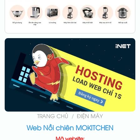
TRANG CHỦ
/
ĐIỆN MÁY
Web Nồi chiên MOKITCHEN
Mã website: