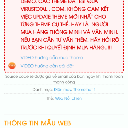
DEMO. CÁC THEME ĐÃ TEST QUA
VIRUSTOTAL . COM. KHÔNG CAM KẾT
VIỆC UPDATE THEME MỚI NHẤT CHO
TỪNG THEME CỤ THỂ. HÃY LÀ NGƯỜI
MUA HÀNG THÔNG MINH VÀ VĂN MINH.
NẾU BẠN CẦN TƯ VẤN THÊM, HÃY HỎI RÕ
TRƯỚC KHI QUYẾT ĐỊNH MUA HÀNG..!!!
VIDEO hướng dẫn mua theme
VIDEO hướng dẫn cài đặt
Source code sẽ được gửi về email của bạn ngay khi thanh toán
thành công
Danh mục:
Điện máy
,
Theme hot 1
Thẻ:
Web Nồi chiên
THÔNG TIN MẪU WEB