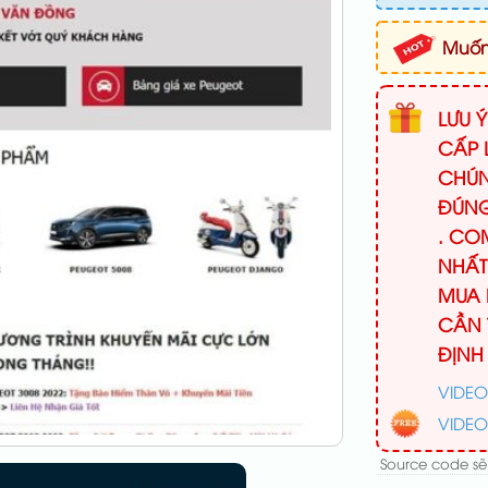
Muốn 
LƯU 
CẤP 
CHÚN
ĐÚNG
. CO
NHẤT
MUA 
CẦN 
ĐỊNH
VIDEO
VIDEO
Source code sẽ