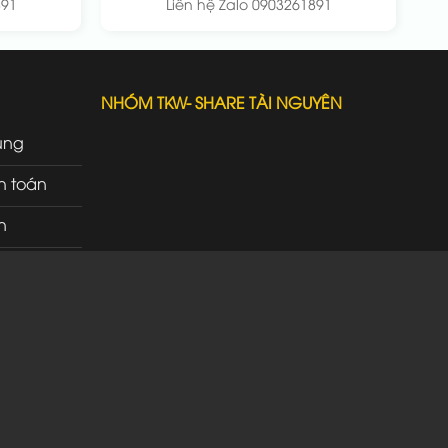
891
Liên hệ Zalo 0903261891
NHÓM TKW- SHARE TÀI NGUYÊN
ung
h toán
n
rì
ao nhận