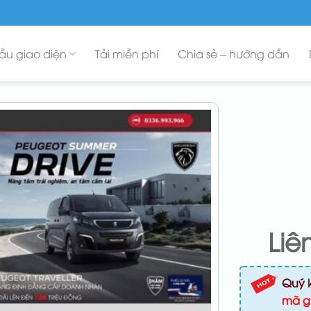
ẫu giao diện
Tải miễn phí
Chia sẻ – hướng dẫn
Liê
Quý 
mã g