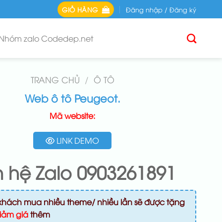
GIỎ HÀNG
Đăng nhập / Đăng ký
Nhóm zalo Codedep.net
TRANG CHỦ
/
Ô TÔ
Web ô tô Peugeot.
Mã website:
LINK DEMO
n hệ Zalo 0903261891
khách mua nhiều theme/ nhiều lần sẽ được tặng
iảm giá
thêm