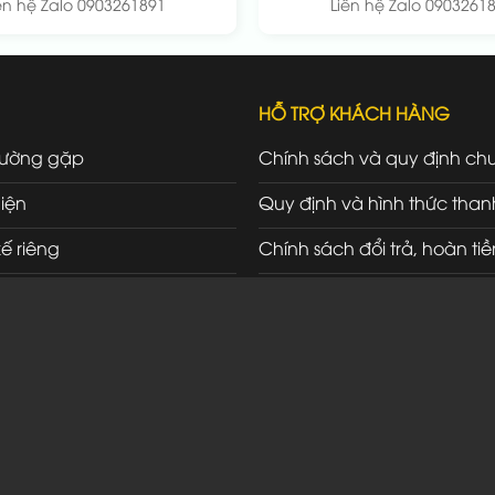
ên hệ Zalo 0903261891
Liên hệ Zalo 0903261
HỖ TRỢ KHÁCH HÀNG
hường gặp
Chính sách và quy định ch
iện
Quy định và hình thức than
kế riêng
Chính sách đổi trả, hoàn tiề
ối tác
Chính sách bảo hành, bảo t
Chính sách vận chuyển, gi