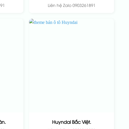
891
Liên hệ Zalo 0903261891
ân.
Huyndai Bắc Việt.