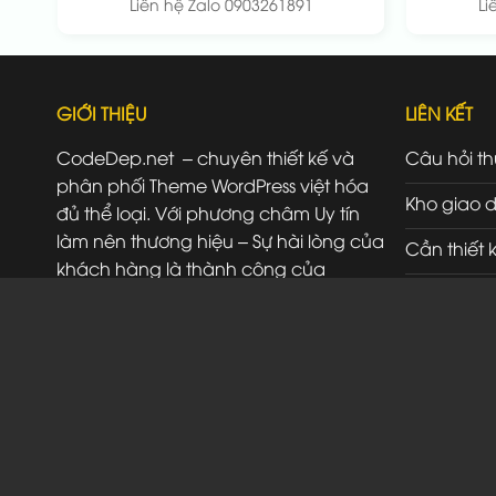
Liên hệ Zalo 0903261891
Li
GIỚI THIỆU
LIÊN KẾT
CodeDep.net – chuyên thiết kế và
Câu hỏi t
phân phối Theme WordPress việt hóa
Kho giao d
đủ thể loại. Với phương châm Uy tín
làm nên thương hiệu – Sự hài lòng của
Cần thiết 
khách hàng là thành công của
Đăng ký đ
chúng tôi.
Liên hệ
SĐT/ Zalo: 0903261891
Đ/C: 523A Đỗ Xuân Hợp Thủ Đức HCM