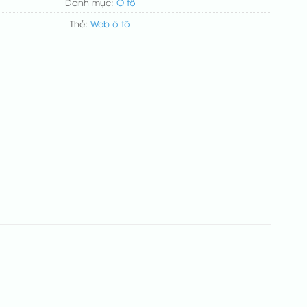
Danh mục:
Ô tô
Thẻ:
Web ô tô