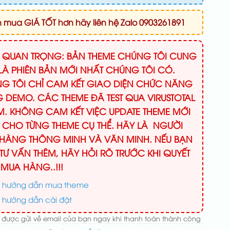
mua GIÁ TỐT hơn hãy liên hệ Zalo 0903261891
Ý QUAN TRỌNG: BẢN THEME CHÚNG TÔI CUNG
LÀ PHIÊN BẢN MỚI NHẤT CHÚNG TÔI CÓ.
G TÔI CHỈ CAM KẾT GIAO DIỆN CHỨC NĂNG
 DEMO. CÁC THEME ĐÃ TEST QUA VIRUSTOTAL
M. KHÔNG CAM KẾT VIỆC UPDATE THEME MỚI
 CHO TỪNG THEME CỤ THỂ. HÃY LÀ NGƯỜI
HÀNG THÔNG MINH VÀ VĂN MINH. NẾU BẠN
TƯ VẤN THÊM, HÃY HỎI RÕ TRƯỚC KHI QUYẾT
 MUA HÀNG..!!!
 hướng dẫn mua theme
 hướng dẫn cài đặt
 được gửi về email của bạn ngay khi thanh toán thành công