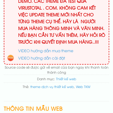
DEMO. CÁC THEME ĐÃ TEST QUA
VIRUSTOTAL . COM. KHÔNG CAM KẾT
VIỆC UPDATE THEME MỚI NHẤT CHO
TỪNG THEME CỤ THỂ. HÃY LÀ NGƯỜI
MUA HÀNG THÔNG MINH VÀ VĂN MINH.
NẾU BẠN CẦN TƯ VẤN THÊM, HÃY HỎI RÕ
TRƯỚC KHI QUYẾT ĐỊNH MUA HÀNG..!!!
VIDEO hướng dẫn mua theme
VIDEO hướng dẫn cài đặt
Source code sẽ được gửi về email của bạn ngay khi thanh toán
thành công
Danh mục:
Thiết kế web
Thẻ:
theme dịch vụ thiết kế web
,
Web TKW
THÔNG TIN MẪU WEB