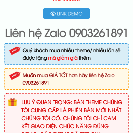
LINK DEMO
Liên hệ Zalo 0903261891
Quý khách mua nhiều theme/ nhiều lần sẽ
được tặng
mã giảm giá
thêm
Muốn mua GIÁ TỐT hơn hãy liên hệ Zalo
0903261891
LƯU Ý QUAN TRỌNG: BẢN THEME CHÚNG
TÔI CUNG CẤP LÀ PHIÊN BẢN MỚI NHẤT
CHÚNG TÔI CÓ. CHÚNG TÔI CHỈ CAM
KẾT GIAO DIỆN CHỨC NĂNG ĐÚNG