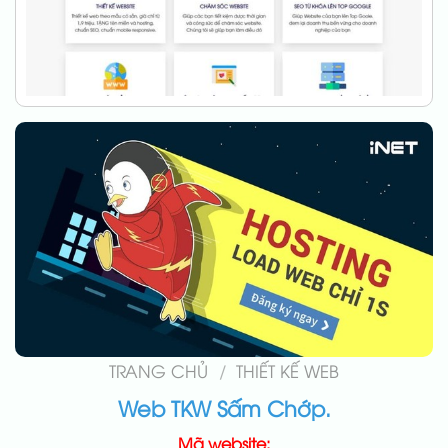
TRANG CHỦ
/
THIẾT KẾ WEB
Web TKW Sấm Chớp.
Mã website: