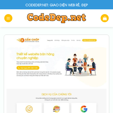
Skip
CODEDEP.NET: GIAO DIỆN WEB RẺ, ĐẸP
to
content