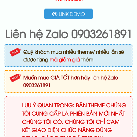
LINK DEMO
Liên hệ Zalo 0903261891
Quý khách mua nhiều theme/ nhiều lần sẽ
được tặng
mã giảm giá
thêm
Muốn mua GIÁ TỐT hơn hãy liên hệ Zalo
0903261891
LƯU Ý QUAN TRỌNG: BẢN THEME CHÚNG
TÔI CUNG CẤP LÀ PHIÊN BẢN MỚI NHẤT
CHÚNG TÔI CÓ. CHÚNG TÔI CHỈ CAM
KẾT GIAO DIỆN CHỨC NĂNG ĐÚNG