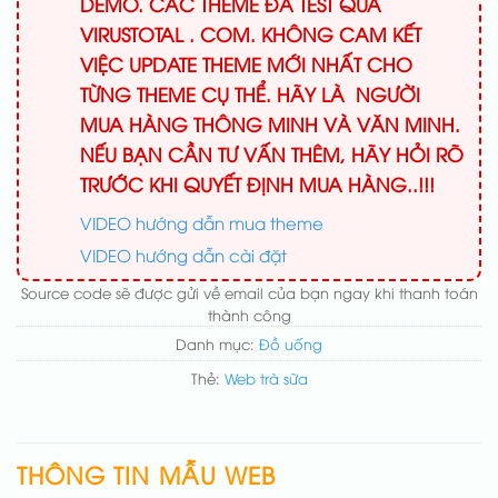
DEMO. CÁC THEME ĐÃ TEST QUA
VIRUSTOTAL . COM. KHÔNG CAM KẾT
VIỆC UPDATE THEME MỚI NHẤT CHO
TỪNG THEME CỤ THỂ. HÃY LÀ NGƯỜI
MUA HÀNG THÔNG MINH VÀ VĂN MINH.
NẾU BẠN CẦN TƯ VẤN THÊM, HÃY HỎI RÕ
TRƯỚC KHI QUYẾT ĐỊNH MUA HÀNG..!!!
VIDEO hướng dẫn mua theme
VIDEO hướng dẫn cài đặt
Source code sẽ được gửi về email của bạn ngay khi thanh toán
thành công
Danh mục:
Đồ uống
Thẻ:
Web trà sữa
THÔNG TIN MẪU WEB