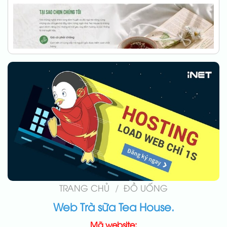
TRANG CHỦ
/
ĐỒ UỐNG
Web Trà sữa Tea House.
Mã website: