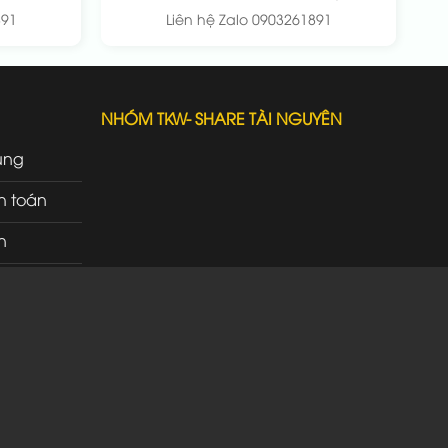
891
Liên hệ Zalo 0903261891
NHÓM TKW- SHARE TÀI NGUYÊN
ung
h toán
n
rì
ao nhận