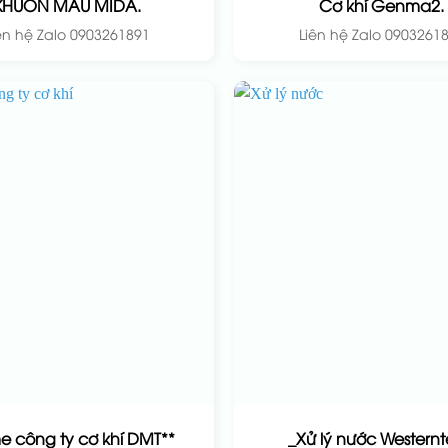
KHUÔN MẪU MIDA.
Cơ khí Genma2.
ên hệ Zalo 0903261891
Liên hệ Zalo 0903261
e công ty cơ khí DMT**
_Xử lý nước Western