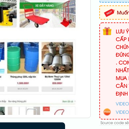
Muốn 
LƯU 
CẤP 
CHÚN
ĐÚNG
. CO
NHẤT
MUA 
CẦN 
ĐỊNH
VIDEO
VIDEO
Source code sẽ