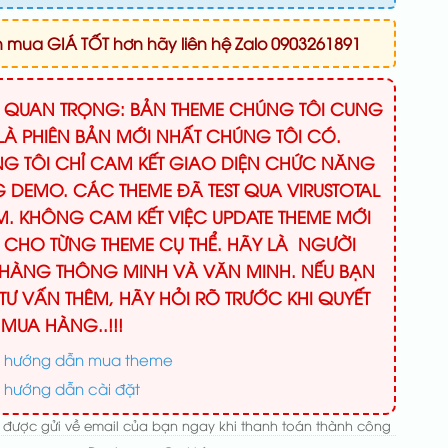
mua GIÁ TỐT hơn hãy liên hệ Zalo 0903261891
Ý QUAN TRỌNG: BẢN THEME CHÚNG TÔI CUNG
LÀ PHIÊN BẢN MỚI NHẤT CHÚNG TÔI CÓ.
G TÔI CHỈ CAM KẾT GIAO DIỆN CHỨC NĂNG
 DEMO. CÁC THEME ĐÃ TEST QUA VIRUSTOTAL
M. KHÔNG CAM KẾT VIỆC UPDATE THEME MỚI
 CHO TỪNG THEME CỤ THỂ. HÃY LÀ NGƯỜI
HÀNG THÔNG MINH VÀ VĂN MINH. NẾU BẠN
TƯ VẤN THÊM, HÃY HỎI RÕ TRƯỚC KHI QUYẾT
 MUA HÀNG..!!!
 hướng dẫn mua theme
 hướng dẫn cài đặt
 được gửi về email của bạn ngay khi thanh toán thành công