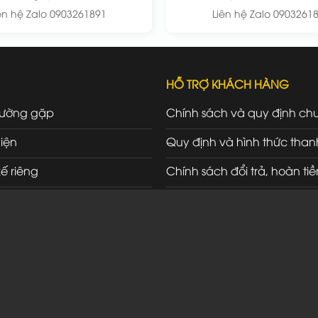
ên hệ Zalo 0903261891
Liên hệ Zalo 0903261
HỖ TRỢ KHÁCH HÀNG
hường gặp
Chính sách và quy định ch
iện
Quy định và hình thức than
kế riêng
Chính sách đổi trả, hoàn tiề
ối tác
Chính sách bảo hành, bảo t
Chính sách vận chuyển, gi