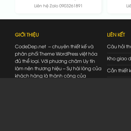
Liên hệ Zalo 0903261891
Li
GIỚI THIỆU
LIÊN KẾT
CodeDep.net – chuyên thiết kế và
Câu hỏi t
phân phối Theme WordPress việt hóa
Kho giao d
đủ thể loại. Với phương châm Uy tín
làm nên thương hiệu – Sự hài lòng của
Cần thiết 
khách hàng là thành công của
Đăng ký đ
chúng tôi.
Liên hệ
SĐT/ Zalo: 0903261891
Đ/C: 523A Đỗ Xuân Hợp Thủ Đức HCM