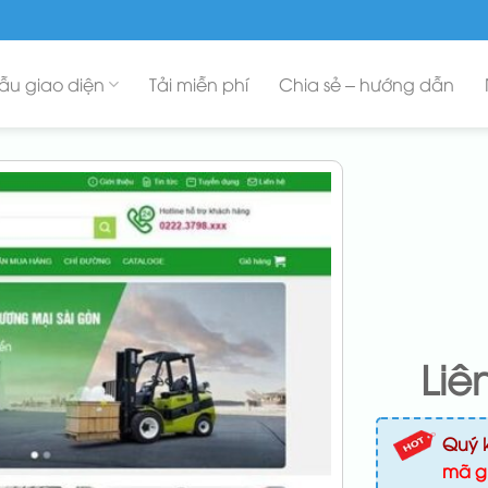
ẫu giao diện
Tải miễn phí
Chia sẻ – hướng dẫn
Liê
Quý 
mã g