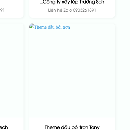
_Công ty xây lắp Trường Sơn
891
Liên hệ Zalo 0903261891
tech
Theme dầu bôi trơn Tony