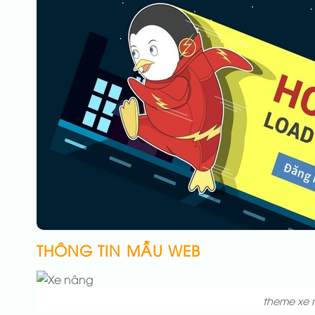
THÔNG TIN MẪU WEB
theme xe 