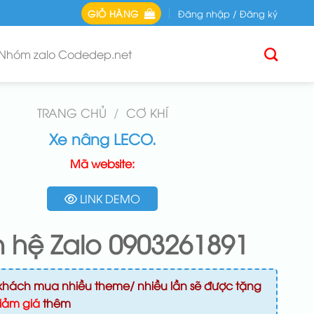
GIỎ HÀNG
Đăng nhập / Đăng ký
Nhóm zalo Codedep.net
TRANG CHỦ
/
CƠ KHÍ
Xe nâng LECO.
Mã website:
LINK DEMO
n hệ Zalo 0903261891
khách mua nhiều theme/ nhiều lần sẽ được tặng
iảm giá
thêm