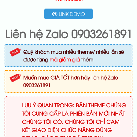
LINK DEMO
Liên hệ Zalo 0903261891
Quý khách mua nhiều theme/ nhiều lần sẽ
được tặng
mã giảm giá
thêm
Muốn mua GIÁ TỐT hơn hãy liên hệ Zalo
0903261891
LƯU Ý QUAN TRỌNG: BẢN THEME CHÚNG
TÔI CUNG CẤP LÀ PHIÊN BẢN MỚI NHẤT
CHÚNG TÔI CÓ. CHÚNG TÔI CHỈ CAM
KẾT GIAO DIỆN CHỨC NĂNG ĐÚNG