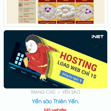
TRANG CHỦ
/
YẾN SÀO
Yến sào Thiên Yến.
Mã website: