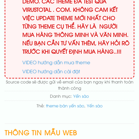
DEMO. CÁC THEME ĐÃ TEST QUA
VIRUSTOTAL . COM. KHÔNG CAM KẾT
VIỆC UPDATE THEME MỚI NHẤT CHO
TỪNG THEME CỤ THỂ. HÃY LÀ NGƯỜI
MUA HÀNG THÔNG MINH VÀ VĂN MINH.
NẾU BẠN CẦN TƯ VẤN THÊM, HÃY HỎI RÕ
TRƯỚC KHI QUYẾT ĐỊNH MUA HÀNG..!!!
VIDEO hướng dẫn mua theme
VIDEO hướng dẫn cài đặt
Source code sẽ được gửi về email của bạn ngay khi thanh toán
thành công
Danh mục:
Yến sào
Thẻ:
theme bán yến sào
,
Yến sào
THÔNG TIN MẪU WEB