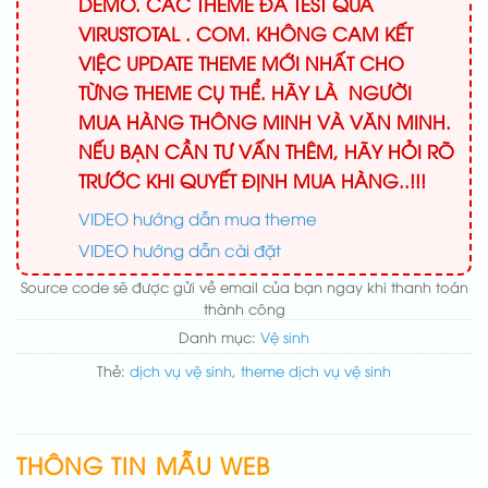
DEMO. CÁC THEME ĐÃ TEST QUA
VIRUSTOTAL . COM. KHÔNG CAM KẾT
VIỆC UPDATE THEME MỚI NHẤT CHO
TỪNG THEME CỤ THỂ. HÃY LÀ NGƯỜI
MUA HÀNG THÔNG MINH VÀ VĂN MINH.
NẾU BẠN CẦN TƯ VẤN THÊM, HÃY HỎI RÕ
TRƯỚC KHI QUYẾT ĐỊNH MUA HÀNG..!!!
VIDEO hướng dẫn mua theme
VIDEO hướng dẫn cài đặt
Source code sẽ được gửi về email của bạn ngay khi thanh toán
thành công
Danh mục:
Vệ sinh
Thẻ:
dịch vụ vệ sinh
,
theme dịch vụ vệ sinh
THÔNG TIN MẪU WEB