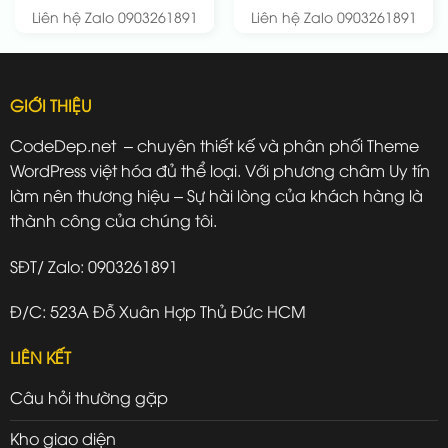
Liên hệ Zalo 0903261891
Liên hệ Zalo 0903261891
GIỚI THIỆU
CodeDep.net – chuyên thiết kế và phân phối Theme
WordPress việt hóa đủ thể loại. Với phương châm Uy tín
làm nên thương hiệu – Sự hài lòng của khách hàng là
thành công của chúng tôi.
SĐT/ Zalo: 0903261891
Đ/C: 523A Đỗ Xuân Hợp Thủ Đức HCM
LIÊN KẾT
Câu hỏi thường gặp
Kho giao diện