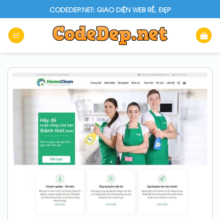
Skip
CODEDEP.NET: GIAO DIỆN WEB RẺ, ĐẸP
to
content