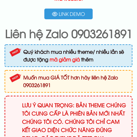
LINK DEMO
Liên hệ Zalo 0903261891
Quý khách mua nhiều theme/ nhiều lần sẽ
được tặng
mã giảm giá
thêm
Muốn mua GIÁ TỐT hơn hãy liên hệ Zalo
0903261891
LƯU Ý QUAN TRỌNG: BẢN THEME CHÚNG
TÔI CUNG CẤP LÀ PHIÊN BẢN MỚI NHẤT
CHÚNG TÔI CÓ. CHÚNG TÔI CHỈ CAM
KẾT GIAO DIỆN CHỨC NĂNG ĐÚNG