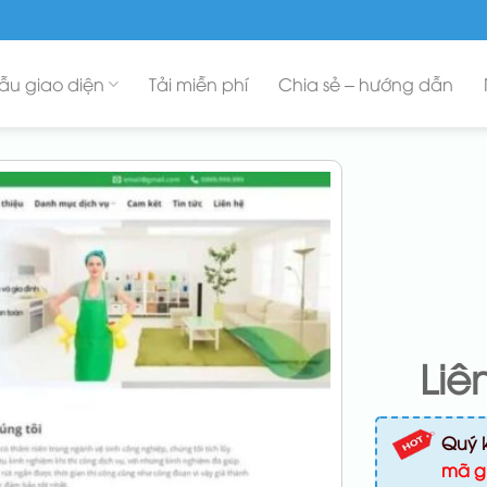
ẫu giao diện
Tải miễn phí
Chia sẻ – hướng dẫn
Liê
Quý 
mã g