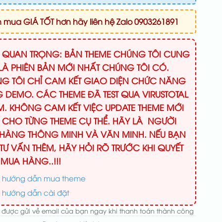
mua GIÁ TỐT hơn hãy liên hệ Zalo 0903261891
Ý QUAN TRỌNG: BẢN THEME CHÚNG TÔI CUNG
LÀ PHIÊN BẢN MỚI NHẤT CHÚNG TÔI CÓ.
G TÔI CHỈ CAM KẾT GIAO DIỆN CHỨC NĂNG
 DEMO. CÁC THEME ĐÃ TEST QUA VIRUSTOTAL
M. KHÔNG CAM KẾT VIỆC UPDATE THEME MỚI
 CHO TỪNG THEME CỤ THỂ. HÃY LÀ NGƯỜI
HÀNG THÔNG MINH VÀ VĂN MINH. NẾU BẠN
TƯ VẤN THÊM, HÃY HỎI RÕ TRƯỚC KHI QUYẾT
 MUA HÀNG..!!!
 hướng dẫn mua theme
 hướng dẫn cài đặt
 được gửi về email của bạn ngay khi thanh toán thành công