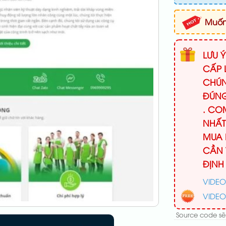
Muốn 
LƯU 
CẤP 
CHÚN
ĐÚNG
. CO
NHẤT
MUA 
CẦN 
ĐỊNH
VIDEO
VIDEO
Source code sẽ