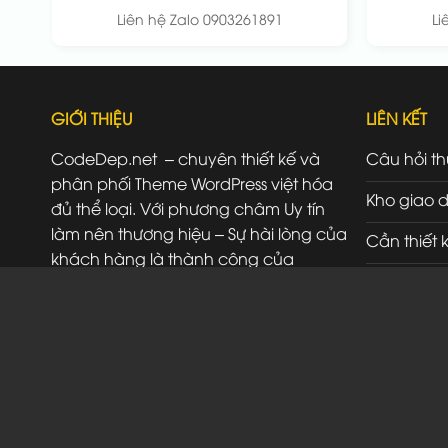
Liên hệ Zalo 0903261891
Li
GIỚI THIỆU
LIÊN KẾT
CodeDep.net – chuyên thiết kế và
Câu hỏi t
phân phối Theme WordPress việt hóa
Kho giao d
đủ thể loại. Với phương châm Uy tín
làm nên thương hiệu – Sự hài lòng của
Cần thiết 
khách hàng là thành công của
Đăng ký đ
chúng tôi.
Liên hệ
SĐT/ Zalo: 0903261891
Đ/C: 523A Đỗ Xuân Hợp Thủ Đức HCM