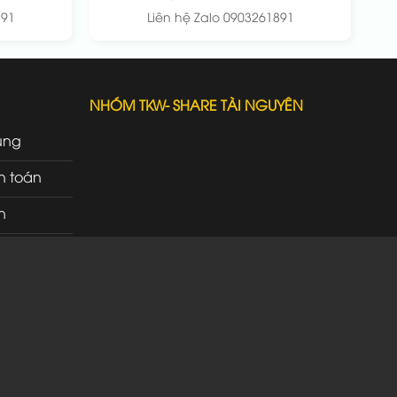
891
Liên hệ Zalo 0903261891
NHÓM TKW- SHARE TÀI NGUYÊN
ung
h toán
n
rì
ao nhận