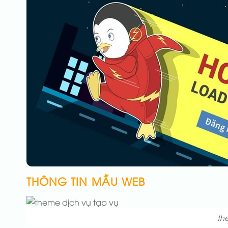
THÔNG TIN MẪU WEB
th