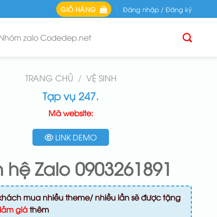
GIỎ HÀNG
Đăng nhập / Đăng ký
Nhóm zalo Codedep.net
TRANG CHỦ
/
VỆ SINH
Tạp vụ 247.
Mã website:
LINK DEMO
n hệ Zalo 0903261891
khách mua nhiều theme/ nhiều lần sẽ được tặng
iảm giá
thêm