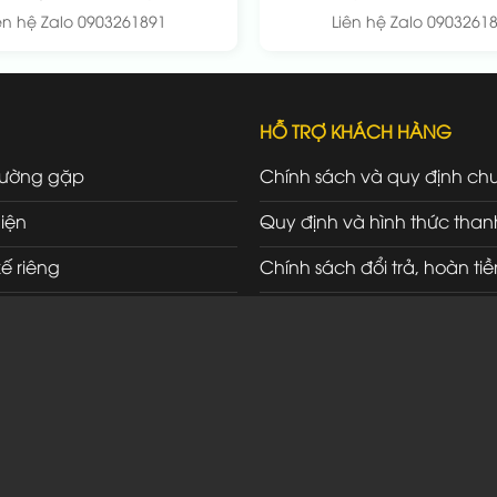
ên hệ Zalo 0903261891
Liên hệ Zalo 0903261
HỖ TRỢ KHÁCH HÀNG
hường gặp
Chính sách và quy định ch
iện
Quy định và hình thức than
kế riêng
Chính sách đổi trả, hoàn tiề
ối tác
Chính sách bảo hành, bảo t
Chính sách vận chuyển, gi