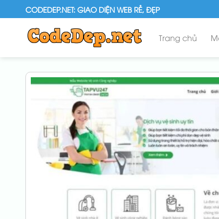
Skip
CODEDEP.NET: GIAO DIỆN WEB RẺ, ĐẸP
to
content
Trang chủ
M