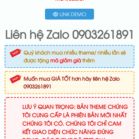
LINK DEMO
Liên hệ Zalo 0903261891
Quý khách mua nhiều theme/ nhiều lần sẽ
được tặng
mã giảm giá
thêm
Muốn mua GIÁ TỐT hơn hãy liên hệ Zalo
0903261891
LƯU Ý QUAN TRỌNG: BẢN THEME CHÚNG
TÔI CUNG CẤP LÀ PHIÊN BẢN MỚI NHẤT
CHÚNG TÔI CÓ. CHÚNG TÔI CHỈ CAM
KẾT GIAO DIỆN CHỨC NĂNG ĐÚNG