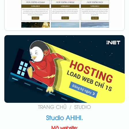
TRANG CHỦ
/
STUDIO
Studio AHIHI.
Mã website: