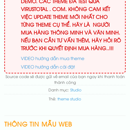
DEMO. CÁC THEME ĐÃ TEST QUA
VIRUSTOTAL . COM. KHÔNG CAM KẾT
VIỆC UPDATE THEME MỚI NHẤT CHO
TỪNG THEME CỤ THỂ. HÃY LÀ NGƯỜI
MUA HÀNG THÔNG MINH VÀ VĂN MINH.
NẾU BẠN CẦN TƯ VẤN THÊM, HÃY HỎI RÕ
TRƯỚC KHI QUYẾT ĐỊNH MUA HÀNG..!!!
VIDEO hướng dẫn mua theme
VIDEO hướng dẫn cài đặt
Source code sẽ được gửi về email của bạn ngay khi thanh toán
thành công
Danh mục:
Studio
Thẻ:
theme studio
THÔNG TIN MẪU WEB