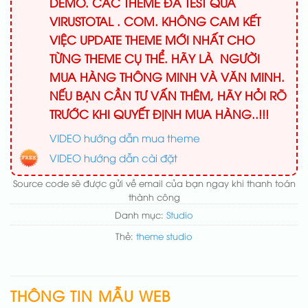
DEMO. CÁC THEME ĐÃ TEST QUA
VIRUSTOTAL . COM. KHÔNG CAM KẾT
VIỆC UPDATE THEME MỚI NHẤT CHO
TỪNG THEME CỤ THỂ. HÃY LÀ NGƯỜI
MUA HÀNG THÔNG MINH VÀ VĂN MINH.
NẾU BẠN CẦN TƯ VẤN THÊM, HÃY HỎI RÕ
TRƯỚC KHI QUYẾT ĐỊNH MUA HÀNG..!!!
VIDEO hướng dẫn mua theme
VIDEO hướng dẫn cài đặt
Source code sẽ được gửi về email của bạn ngay khi thanh toán
thành công
Danh mục:
Studio
Thẻ:
theme studio
THÔNG TIN MẪU WEB