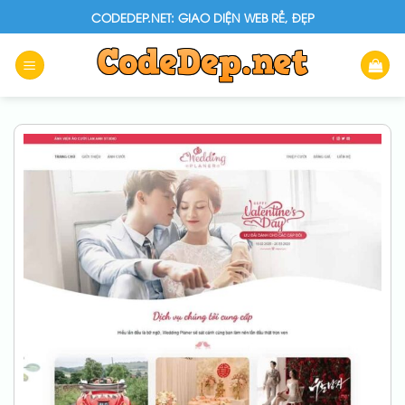
Skip
CODEDEP.NET: GIAO DIỆN WEB RẺ, ĐẸP
to
content