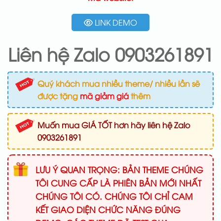
LINK DEMO
Liên hệ Zalo 0903261891
Quý khách mua nhiều theme/ nhiều lần sẽ
được tặng
mã giảm giá
thêm
Muốn mua GIÁ TỐT hơn hãy liên hệ Zalo
0903261891
LƯU Ý QUAN TRỌNG: BẢN THEME CHÚNG
TÔI CUNG CẤP LÀ PHIÊN BẢN MỚI NHẤT
CHÚNG TÔI CÓ. CHÚNG TÔI CHỈ CAM
KẾT GIAO DIỆN CHỨC NĂNG ĐÚNG