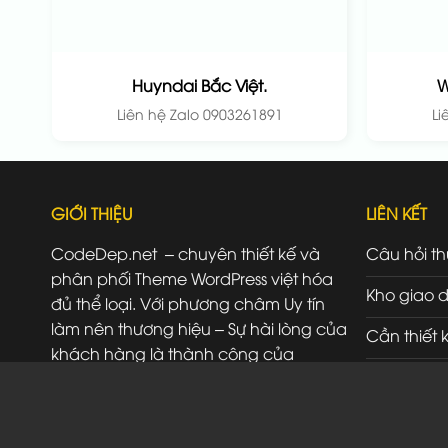
Huyndai Bắc Việt.
W
Liên hệ Zalo 0903261891
Li
GIỚI THIỆU
LIÊN KẾT
CodeDep.net – chuyên thiết kế và
Câu hỏi t
phân phối Theme WordPress việt hóa
Kho giao d
đủ thể loại. Với phương châm Uy tín
làm nên thương hiệu – Sự hài lòng của
Cần thiết 
khách hàng là thành công của
Đăng ký đ
chúng tôi.
Liên hệ
SĐT/ Zalo: 0903261891