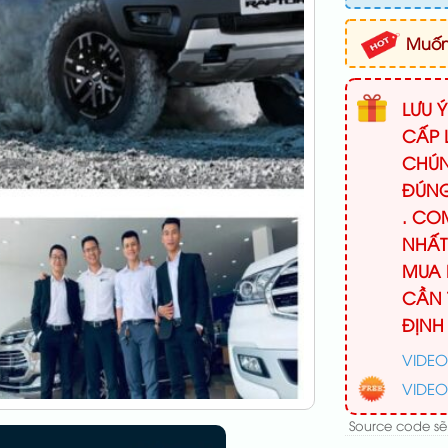
Muốn 
LƯU 
CẤP 
CHÚN
ĐÚNG
. CO
NHẤT
MUA 
CẦN 
ĐỊNH
VIDEO
VIDEO
Source code sẽ