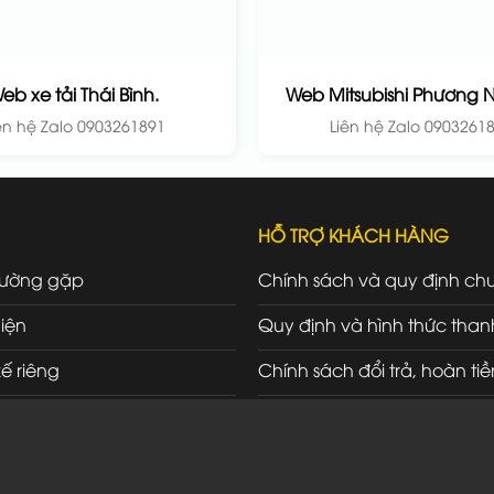
eb xe tải Thái Bình.
Web Mitsubishi Phương 
ên hệ Zalo 0903261891
Liên hệ Zalo 0903261
HỖ TRỢ KHÁCH HÀNG
hường gặp
Chính sách và quy định ch
iện
Quy định và hình thức than
kế riêng
Chính sách đổi trả, hoàn tiề
ối tác
Chính sách bảo hành, bảo t
Chính sách vận chuyển, gi