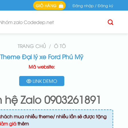
GIỎ HÀNG
Đăng nhập / Đăng ký
Nhóm zalo Codedep.net
TRANG CHỦ
/
Ô TÔ
Theme Đại lý xe Ford Phú Mỹ
Mã website:
LINK DEMO
n hệ Zalo 0903261891
khách mua nhiều theme/ nhiều lần sẽ được tặng
iảm giá
thêm