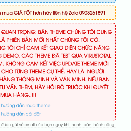
mua GIÁ TỐT hơn hãy liên hệ Zalo 0903261891
Ý QUAN TRỌNG: BẢN THEME CHÚNG TÔI CUNG
LÀ PHIÊN BẢN MỚI NHẤT CHÚNG TÔI CÓ.
G TÔI CHỈ CAM KẾT GIAO DIỆN CHỨC NĂNG
 DEMO. CÁC THEME ĐÃ TEST QUA VIRUSTOTAL
M. KHÔNG CAM KẾT VIỆC UPDATE THEME MỚI
 CHO TỪNG THEME CỤ THỂ. HÃY LÀ NGƯỜI
HÀNG THÔNG MINH VÀ VĂN MINH. NẾU BẠN
TƯ VẤN THÊM, HÃY HỎI RÕ TRƯỚC KHI QUYẾT
 MUA HÀNG..!!!
 hướng dẫn mua theme
 hướng dẫn cài đặt
 được gửi về email của bạn ngay khi thanh toán thành công