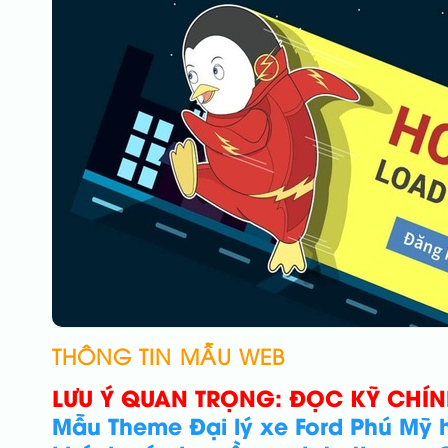
THÔNG TIN MẪU WEB
LƯU Ý QUAN TRỌNG: ĐỌC KỸ CHÍ
Mẫu Theme Đại lý xe Ford Phú Mỹ h