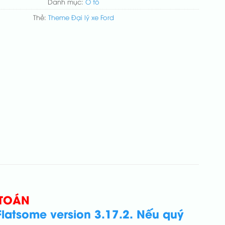
Danh mục:
Ô tô
Thẻ:
Theme Đại lý xe Ford
 TOÁN
latsome version 3.17.2. Nếu quý