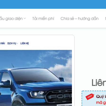
ẫu giao diện
Tải miễn phí
Chia sẻ – hướng dẫn
Liê
Quý 
mã g