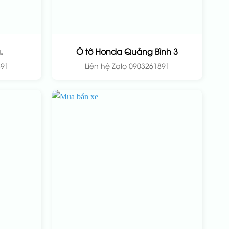
.
Ô tô Honda Quảng Bình 3
891
Liên hệ Zalo 0903261891