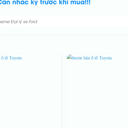
ân nhắc kỹ trước khi mua!!!
heme Đại lý xe Ford