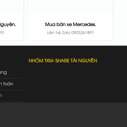
Nguyên.
Mua bán xe Mercedes.
891
Liên hệ Zalo 0903261891
NHÓM TKW- SHARE TÀI NGUYÊN
ung
h toán
n
rì
ao nhận