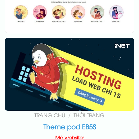
TRANG CHỦ
/
THỜI TRANG
Theme pod EB5S
Mã website: