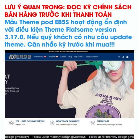
LƯU Ý QUAN TRỌNG: ĐỌC KỸ CHÍNH SÁCH
BÁN HÀNG TRƯỚC KHI THANH TOÁN
Mẫu Theme pod EB5S hoạt động ổn định
với điều kiện Theme Flatsome version
3.17.0. Nếu quý khách có nhu cầu update
theme. Cân nhắc kỹ trước khi mua!!!