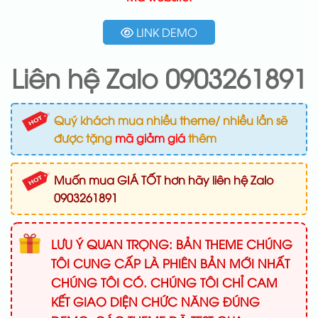
LINK DEMO
Liên hệ Zalo 0903261891
Quý khách mua nhiều theme/ nhiều lần sẽ
được tặng
mã giảm giá
thêm
Muốn mua GIÁ TỐT hơn hãy liên hệ Zalo
0903261891
LƯU Ý QUAN TRỌNG: BẢN THEME CHÚNG
TÔI CUNG CẤP LÀ PHIÊN BẢN MỚI NHẤT
CHÚNG TÔI CÓ. CHÚNG TÔI CHỈ CAM
KẾT GIAO DIỆN CHỨC NĂNG ĐÚNG