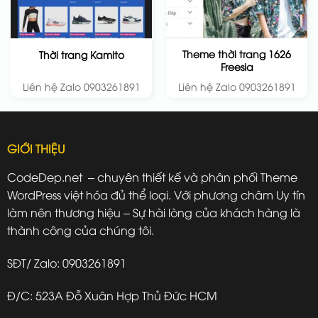
Theme thời trang 1626
Thời trang Kamito
Freesia
Liên hệ Zalo 0903261891
Liên hệ Zalo 0903261891
GIỚI THIỆU
CodeDep.net – chuyên thiết kế và phân phối Theme
WordPress việt hóa đủ thể loại. Với phương châm Uy tín
làm nên thương hiệu – Sự hài lòng của khách hàng là
thành công của chúng tôi.
SĐT/ Zalo: 0903261891
Đ/C: 523A Đỗ Xuân Hợp Thủ Đức HCM