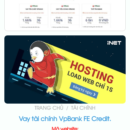
TRANG CHỦ
/
TÀI CHÍNH
Vay tài chính VpBank FE Credit.
Mã website: