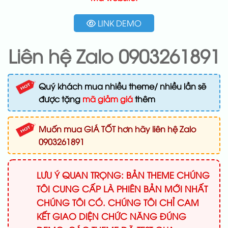
LINK DEMO
Liên hệ Zalo 0903261891
Quý khách mua nhiều theme/ nhiều lần sẽ
được tặng
mã giảm giá
thêm
Muốn mua GIÁ TỐT hơn hãy liên hệ Zalo
0903261891
LƯU Ý QUAN TRỌNG: BẢN THEME CHÚNG
TÔI CUNG CẤP LÀ PHIÊN BẢN MỚI NHẤT
CHÚNG TÔI CÓ. CHÚNG TÔI CHỈ CAM
KẾT GIAO DIỆN CHỨC NĂNG ĐÚNG