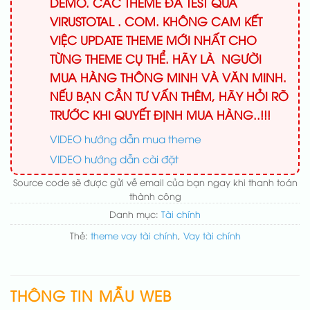
DEMO. CÁC THEME ĐÃ TEST QUA
VIRUSTOTAL . COM. KHÔNG CAM KẾT
VIỆC UPDATE THEME MỚI NHẤT CHO
TỪNG THEME CỤ THỂ. HÃY LÀ NGƯỜI
MUA HÀNG THÔNG MINH VÀ VĂN MINH.
NẾU BẠN CẦN TƯ VẤN THÊM, HÃY HỎI RÕ
TRƯỚC KHI QUYẾT ĐỊNH MUA HÀNG..!!!
VIDEO hướng dẫn mua theme
VIDEO hướng dẫn cài đặt
Source code sẽ được gửi về email của bạn ngay khi thanh toán
thành công
Danh mục:
Tài chính
Thẻ:
theme vay tài chính
,
Vay tài chính
THÔNG TIN MẪU WEB