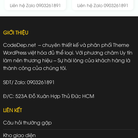
Liên hệ Zalo 0903261891
Liên hệ Zalo 0903261891
GIỚI THIỆU
CodeDep.net – chuyên thiết kế và phân phối Theme
WordPress việt hóa đủ thể loại. Với phương châm Uy tín
làm nên thương hiệu – Sự hài lòng của khách hàng là
thành công của chúng tôi.
SĐT/ Zalo: 0903261891
Đ/C: 523A Đỗ Xuân Hợp Thủ Đức HCM
LIÊN KẾT
Câu hỏi thường gặp
Kho giao diện