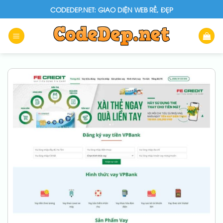
Skip
CODEDEP.NET: GIAO DIỆN WEB RẺ, ĐẸP
to
content